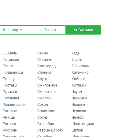
На карте
Список
Витрина
Ошмяны
Сенно
Узда
Петриков
Скидель
Ушачи
Пинск
Славгород
Фаниполь
Плещеницы
Слоним
Хатежино
Полоцк
Слуцк
Хойники
Поставы
Смиловичи
Хотимск
Пружаны
Смолевичи
Чаусы
Пуховичи
Сморгонь
Чашники
Радошковичи
Сокол
Червень
Ратомка
Солигорск
Чериков
Речица
Сосны
Чечерск
Рогачев
Старобин
Шарковщина
Россоны
Старые Дороги
Шклов
Светлогорск
Столбцы
Шумилино