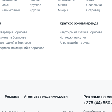
Ивье
Круглое
Минск
Осиповичи
Калинковичи
Крупки
Миоры
Островец
а
Краткосрочная аренда
квартир в Борисове
Квартиры на сутки в Борисове
комнат в Борисове
Коттеджи на сутки
коттеджей в Борисове
Агроусадьбы на сутки
офисов, помещений в Борисове
е
Реклама
Агентства недвижимости
Реклама на са
+375 (44) 550
Способы оплаты