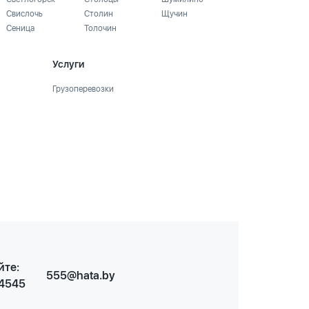
Свислочь
Столин
Щучин
Сеница
Толочин
Услуги
Грузоперевозки
йте:
555@hata.by
 4545