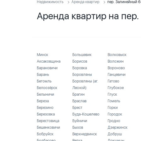
Недвижимость
Аренда квартир
пер. Залинейный 6
Аренда квартир на пер
Минск
Большевик
Волковыск
Аксаковщина
Борисов
Воложин
Барановичи
Боровка
Вороново
Барань
Боровляны
Ганцевичи
Бегомль
Боровляны (аг.
Гатово
Белоозёрск
Лесной)
Глубокое
Белыничи
Брагин
Глуск
Береза
Браслав
Гомель
Березино
Брест
Горки
Березовка
Буда-Кошелево
Городок
Берестовица
Буйничи
Гродно
Бешенковичи
Быхов
Дзержинск
Бобруйск
Верхнедвинск
Добруш
Болбасово
Ветка
Докшицы