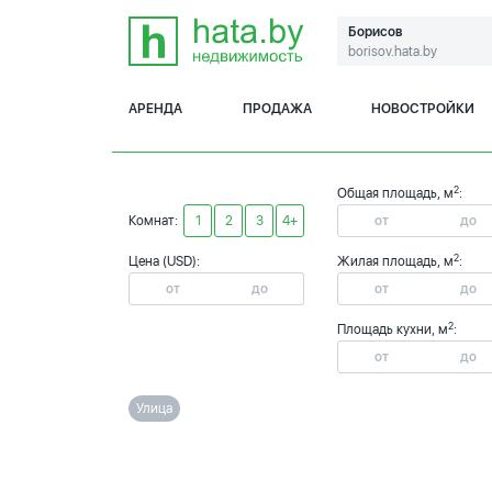
Борисов
borisov.hata.by
АРЕНДА
ПРОДАЖА
НОВОСТРОЙКИ
2
Общая площадь, м
:
Комнат:
1
2
3
4+
2
Цена (USD):
Жилая площадь, м
:
2
Площадь кухни, м
:
Улица