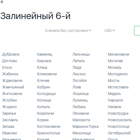
-й
. Залинейный 6-й
Сначала без сортировки
USD
Дубровно
Каменец
Лельчицы
Михановичи
Дятлово
Кировск
Лепель
Могилев
Ельск
Клецк
Лида
Мозырь
Жабинка
Климовичи
Лиозно
Молодечно
Ждановичи
Кличев
Логойск
Мосты
Жемчужный
Кобрин
Лоев
Мстиславль
Житковичи
Колодищи
Лошница
Мядель
Жлобин
Копище
Лунинец
Наровля
Жодино
Копыль
Любань
Несвиж
Заречье
Кореличи
Ляховичи
Новогрудок
Заславль
Корма
Малорита
Новолукомль
Зельва
Костюковичи
Марьина Горка
Новополоцк
Иваново
Краснополье
Мачулищи
Октябрьский
Ивацевичи
Кричев
Микашевичи
Орша