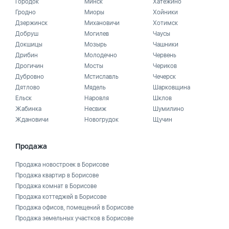
Городок
Минск
Хатежино
Гродно
Миоры
Хойники
Дзержинск
Михановичи
Хотимск
Добруш
Могилев
Чаусы
Докшицы
Мозырь
Чашники
Дрибин
Молодечно
Червень
Дрогичин
Мосты
Чериков
Дубровно
Мстиславль
Чечерск
Дятлово
Мядель
Шарковщина
Ельск
Наровля
Шклов
Жабинка
Несвиж
Шумилино
Ждановичи
Новогрудок
Щучин
Продажа
Продажа новостроек в Борисове
Продажа квартир в Борисове
Продажа комнат в Борисове
Продажа коттеджей в Борисове
Продажа офисов, помещений в Борисове
Продажа земельных участков в Борисове