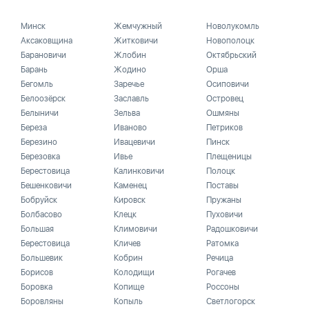
Минск
Жемчужный
Новолукомль
Аксаковщина
Житковичи
Новополоцк
Барановичи
Жлобин
Октябрьский
Барань
Жодино
Орша
Бегомль
Заречье
Осиповичи
Белоозёрск
Заславль
Островец
Белыничи
Зельва
Ошмяны
Береза
Иваново
Петриков
Березино
Ивацевичи
Пинск
Березовка
Ивье
Плещеницы
Берестовица
Калинковичи
Полоцк
Бешенковичи
Каменец
Поставы
Бобруйск
Кировск
Пружаны
Болбасово
Клецк
Пуховичи
Большая
Климовичи
Радошковичи
Берестовица
Кличев
Ратомка
Большевик
Кобрин
Речица
Борисов
Колодищи
Рогачев
Боровка
Копище
Россоны
Боровляны
Копыль
Светлогорск