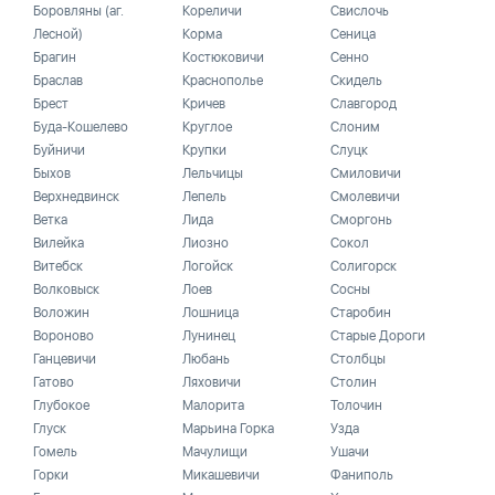
Боровляны (аг.
Кореличи
Свислочь
Лесной)
Корма
Сеница
Брагин
Костюковичи
Сенно
Браслав
Краснополье
Скидель
Брест
Кричев
Славгород
Буда-Кошелево
Круглое
Слоним
Буйничи
Крупки
Слуцк
Быхов
Лельчицы
Смиловичи
Верхнедвинск
Лепель
Смолевичи
Ветка
Лида
Сморгонь
Вилейка
Лиозно
Сокол
Витебск
Логойск
Солигорск
Волковыск
Лоев
Сосны
Воложин
Лошница
Старобин
Вороново
Лунинец
Старые Дороги
Ганцевичи
Любань
Столбцы
Гатово
Ляховичи
Столин
Глубокое
Малорита
Толочин
Глуск
Марьина Горка
Узда
Гомель
Мачулищи
Ушачи
Горки
Микашевичи
Фаниполь