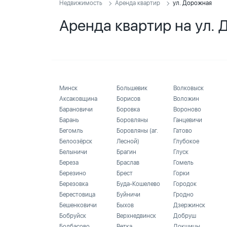
Недвижимость
Аренда квартир
ул. Дорожная
Аренда квартир на ул.
Минск
Большевик
Волковыск
Аксаковщина
Борисов
Воложин
Барановичи
Боровка
Вороново
Барань
Боровляны
Ганцевичи
Бегомль
Боровляны (аг.
Гатово
Белоозёрск
Лесной)
Глубокое
Белыничи
Брагин
Глуск
Береза
Браслав
Гомель
Березино
Брест
Горки
Березовка
Буда-Кошелево
Городок
Берестовица
Буйничи
Гродно
Бешенковичи
Быхов
Дзержинск
Бобруйск
Верхнедвинск
Добруш
Болбасово
Ветка
Докшицы