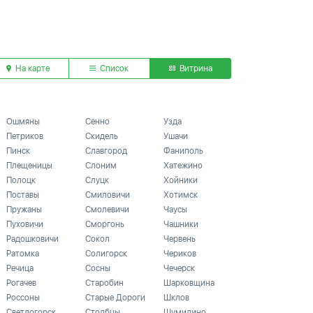
На карте
Список
Витрина
Ошмяны
Сенно
Узда
Петриков
Скидель
Ушачи
Пинск
Славгород
Фаниполь
Плещеницы
Слоним
Хатежино
Полоцк
Слуцк
Хойники
Поставы
Смиловичи
Хотимск
Пружаны
Смолевичи
Чаусы
Пуховичи
Сморгонь
Чашники
Радошковичи
Сокол
Червень
Ратомка
Солигорск
Чериков
Речица
Сосны
Чечерск
Рогачев
Старобин
Шарковщина
Россоны
Старые Дороги
Шклов
Светлогорск
Столбцы
Шумилино