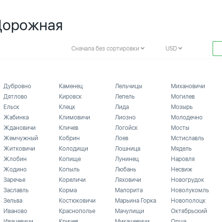
 Дорожная
Сначала без сортировки
USD
Дубровно
Каменец
Лельчицы
Михановичи
Дятлово
Кировск
Лепель
Могилев
Ельск
Клецк
Лида
Мозырь
Жабинка
Климовичи
Лиозно
Молодечно
Ждановичи
Кличев
Логойск
Мосты
Жемчужный
Кобрин
Лоев
Мстиславль
Житковичи
Колодищи
Лошница
Мядель
Жлобин
Копище
Лунинец
Наровля
Жодино
Копыль
Любань
Несвиж
Заречье
Кореличи
Ляховичи
Новогрудок
Заславль
Корма
Малорита
Новолукомль
Зельва
Костюковичи
Марьина Горка
Новополоцк
Иваново
Краснополье
Мачулищи
Октябрьский
Ивацевичи
Кричев
Микашевичи
Орша