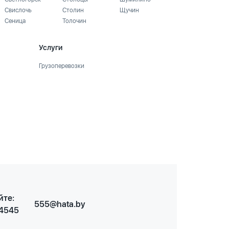
Свислочь
Столин
Щучин
Сеница
Толочин
Услуги
Грузоперевозки
йте:
555@hata.by
 4545