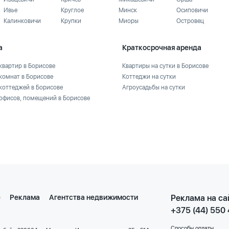
Ивье
Круглое
Минск
Осиповичи
Калинковичи
Крупки
Миоры
Островец
а
Краткосрочная аренда
квартир в Борисове
Квартиры на сутки в Борисове
комнат в Борисове
Коттеджи на сутки
коттеджей в Борисове
Агроусадьбы на сутки
офисов, помещений в Борисове
е
Реклама
Агентства недвижимости
Реклама на са
+375 (44) 550
Способы оплаты