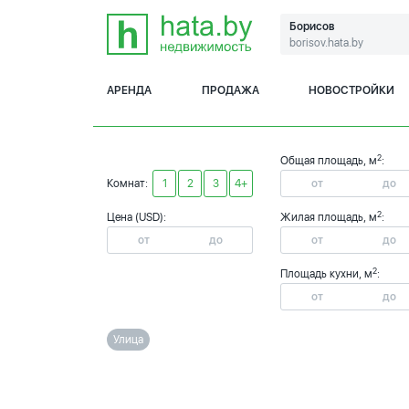
Борисов
borisov.hata.by
АРЕНДА
ПРОДАЖА
НОВОСТРОЙКИ
2
Общая площадь, м
:
Комнат:
1
2
3
4+
2
Цена (USD):
Жилая площадь, м
:
2
Площадь кухни, м
:
Улица