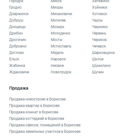
Городок
Минск
Хатежино
Гродно
Миоры
Хойники
Дзержинск
Михановичи
Хотимск
Добруш
Могилев
Чаусы
Докшицы
Мозырь
Чашники
Дрибин
Молодечно
Червень
Дрогичин
Мосты
Чериков
Дубровно
Мстиславль
Чечерск
Дятлово
Мядель
Шарковщина
Ельск
Наровля
Шклов
Жабинка
Несвиж
Шумилино
Ждановичи
Новогрудок
Щучин
Продажа
Продажа новостроек в Борисове
Продажа квартир в Борисове
Продажа комнат в Борисове
Продажа коттеджей в Борисове
Продажа офисов, помещений в Борисове
Продажа земельных участков в Борисове