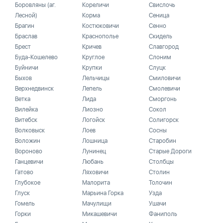
Боровляны (аг.
Кореличи
Свислочь
Лесной)
Корма
Сеница
Брагин
Костюковичи
Сенно
Браслав
Краснополье
Скидель
Брест
Кричев
Славгород
Буда-Кошелево
Круглое
Слоним
Буйничи
Крупки
Слуцк
Быхов
Лельчицы
Смиловичи
Верхнедвинск
Лепель
Смолевичи
Ветка
Лида
Сморгонь
Вилейка
Лиозно
Сокол
Витебск
Логойск
Солигорск
Волковыск
Лоев
Сосны
Воложин
Лошница
Старобин
Вороново
Лунинец
Старые Дороги
Ганцевичи
Любань
Столбцы
Гатово
Ляховичи
Столин
Глубокое
Малорита
Толочин
Глуск
Марьина Горка
Узда
Гомель
Мачулищи
Ушачи
Горки
Микашевичи
Фаниполь