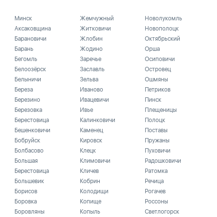
Минск
Жемчужный
Новолукомль
Аксаковщина
Житковичи
Новополоцк
Барановичи
Жлобин
Октябрьский
Барань
Жодино
Орша
Бегомль
Заречье
Осиповичи
Белоозёрск
Заславль
Островец
Белыничи
Зельва
Ошмяны
Береза
Иваново
Петриков
Березино
Ивацевичи
Пинск
Березовка
Ивье
Плещеницы
Берестовица
Калинковичи
Полоцк
Бешенковичи
Каменец
Поставы
Бобруйск
Кировск
Пружаны
Болбасово
Клецк
Пуховичи
Большая
Климовичи
Радошковичи
Берестовица
Кличев
Ратомка
Большевик
Кобрин
Речица
Борисов
Колодищи
Рогачев
Боровка
Копище
Россоны
Боровляны
Копыль
Светлогорск