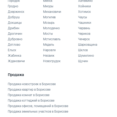
Городок
Минск
Хатежино
Гродно
Миоры
Хойники
Дзержинск
Михановичи
Хотимск
Добруш
Могилев
Чаусы
Докшицы
Мозырь
Чашники
Дрибин
Молодечно
Червень
Дрогичин
Мосты
Чериков
Дубровно
Мстиславль
Чечерск
Дятлово
Мядель
Шарковщина
Ельск
Наровля
Шклов
Жабинка
Несвиж
Шумилино
Ждановичи
Новогрудок
Щучин
Продажа
Продажа новостроек в Борисове
Продажа квартир в Борисове
Продажа комнат в Борисове
Продажа коттеджей в Борисове
Продажа офисов, помещений в Борисове
Продажа земельных участков в Борисове