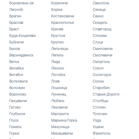
Боровляны (аг.
Кореличи
Свислочь
Лесной)
Корма
Сеница
Брагин
Костюковичи
Сенно
Браслав
Краснополье
Скидель
Брест
Кричев
Славгород
Буда-Кошелево
Круглое
Слоним
Буйничи
Крупки
Слуцк
Быхов
Лельчицы
Смиловичи
Верхнедвинск
Лепель
Смолевичи
Ветка
Лида
Сморгонь
Вилейка
Лиозно
Сокол
Витебск
Логойск
Солигорск
Волковыск
Лоев
Сосны
Воложин
Лошница
Старобин
Вороново
Лунинец
Старые Дороги
Ганцевичи
Любань
Столбцы
Гатово
Ляховичи
Столин
Глубокое
Малорита
Толочин
Глуск
Марьина Горка
Узда
Гомель
Мачулищи
Ушачи
Горки
Микашевичи
Фаниполь