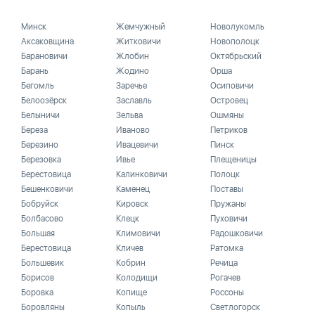
Минск
Жемчужный
Новолукомль
Аксаковщина
Житковичи
Новополоцк
Барановичи
Жлобин
Октябрьский
Барань
Жодино
Орша
Бегомль
Заречье
Осиповичи
Белоозёрск
Заславль
Островец
Белыничи
Зельва
Ошмяны
Береза
Иваново
Петриков
Березино
Ивацевичи
Пинск
Березовка
Ивье
Плещеницы
Берестовица
Калинковичи
Полоцк
Бешенковичи
Каменец
Поставы
Бобруйск
Кировск
Пружаны
Болбасово
Клецк
Пуховичи
Большая
Климовичи
Радошковичи
Берестовица
Кличев
Ратомка
Большевик
Кобрин
Речица
Борисов
Колодищи
Рогачев
Боровка
Копище
Россоны
Боровляны
Копыль
Светлогорск