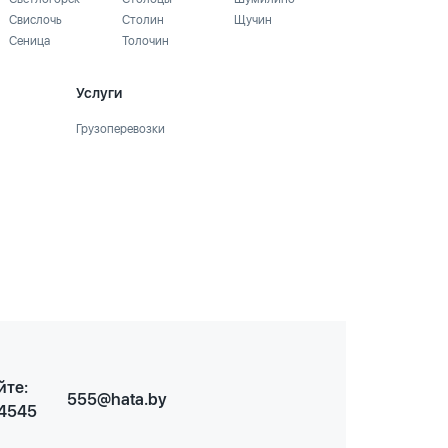
Свислочь
Столин
Щучин
Сеница
Толочин
Услуги
Грузоперевозки
йте:
555@hata.by
 4545