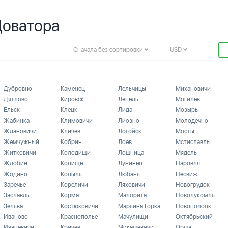
Доватора
Сначала без сортировки
USD
Дубровно
Каменец
Лельчицы
Михановичи
Дятлово
Кировск
Лепель
Могилев
Ельск
Клецк
Лида
Мозырь
Жабинка
Климовичи
Лиозно
Молодечно
Ждановичи
Кличев
Логойск
Мосты
Жемчужный
Кобрин
Лоев
Мстиславль
Житковичи
Колодищи
Лошница
Мядель
Жлобин
Копище
Лунинец
Наровля
Жодино
Копыль
Любань
Несвиж
Заречье
Кореличи
Ляховичи
Новогрудок
Заславль
Корма
Малорита
Новолукомль
Зельва
Костюковичи
Марьина Горка
Новополоцк
Иваново
Краснополье
Мачулищи
Октябрьский
Ивацевичи
Кричев
Микашевичи
Орша