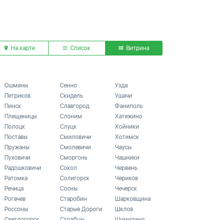
На карте
Список
Витрина
Ошмяны
Сенно
Узда
Петриков
Скидель
Ушачи
Пинск
Славгород
Фаниполь
Плещеницы
Слоним
Хатежино
Полоцк
Слуцк
Хойники
Поставы
Смиловичи
Хотимск
Пружаны
Смолевичи
Чаусы
Пуховичи
Сморгонь
Чашники
Радошковичи
Сокол
Червень
Ратомка
Солигорск
Чериков
Речица
Сосны
Чечерск
Рогачев
Старобин
Шарковщина
Россоны
Старые Дороги
Шклов
Светлогорск
Столбцы
Шумилино