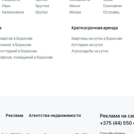
Ивье
Круглое
Минск
Осиповичи
Калинковичи
Крупки
Миоры
Островец
а
Краткосрочная аренда
квартир в Борисове
Квартиры на сутки в Борисове
комнат в Борисове
Коттеджи на сутки
коттеджей в Борисове
Агроусадьбы на сутки
офисов, помещений в Борисове
е
Реклама
Агентства недвижимости
Реклама на са
+375 (44) 550
Способы оплаты