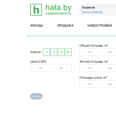
Борисов
borisov.hata.by
АРЕНДА
ПРОДАЖА
НОВОСТРОЙКИ
2
Общая площадь, м
:
Комнат:
1
2
3
4+
2
Цена (USD):
Жилая площадь, м
:
2
Площадь кухни, м
:
Улица