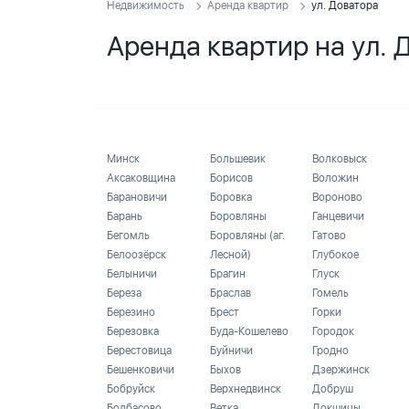
Недвижимость
Аренда квартир
ул. Доватора
Аренда квартир на ул. 
Минск
Большевик
Волковыск
Аксаковщина
Борисов
Воложин
Барановичи
Боровка
Вороново
Барань
Боровляны
Ганцевичи
Бегомль
Боровляны (аг.
Гатово
Белоозёрск
Лесной)
Глубокое
Белыничи
Брагин
Глуск
Береза
Браслав
Гомель
Березино
Брест
Горки
Березовка
Буда-Кошелево
Городок
Берестовица
Буйничи
Гродно
Бешенковичи
Быхов
Дзержинск
Бобруйск
Верхнедвинск
Добруш
Болбасово
Ветка
Докшицы