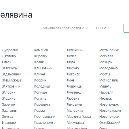
Белявина
Сначала без сортировки
USD
Дубровно
Каменец
Лельчицы
Михановичи
Дятлово
Кировск
Лепель
Могилев
Ельск
Клецк
Лида
Мозырь
Жабинка
Климовичи
Лиозно
Молодечно
Ждановичи
Кличев
Логойск
Мосты
Жемчужный
Кобрин
Лоев
Мстиславль
Житковичи
Колодищи
Лошница
Мядель
Жлобин
Копище
Лунинец
Наровля
Жодино
Копыль
Любань
Несвиж
Заречье
Кореличи
Ляховичи
Новогрудок
Заславль
Корма
Малорита
Новолукомль
Зельва
Костюковичи
Марьина Горка
Новополоцк
Иваново
Краснополье
Мачулищи
Октябрьский
Ивацевичи
Кричев
Микашевичи
Орша