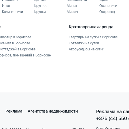
Ивье
Круглое
Минск
Осиповичи
Калинковичи
Крупки
Миоры
Островец
а
Краткосрочная аренда
квартир в Борисове
Квартиры на сутки в Борисове
комнат в Борисове
Коттеджи на сутки
коттеджей в Борисове
Агроусадьбы на сутки
офисов, помещений в Борисове
е
Реклама
Агентства недвижимости
Реклама на са
+375 (44) 550
Способы оплаты