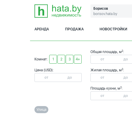
Борисов
borisov.hata.by
АРЕНДА
ПРОДАЖА
НОВОСТРОЙКИ
2
Общая площадь, м
:
Комнат:
1
2
3
4+
2
Цена (USD):
Жилая площадь, м
:
2
Площадь кухни, м
:
Улица