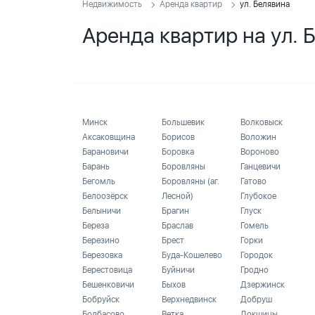
Недвижимость
Аренда квартир
ул. Белявина
Аренда квартир на ул. 
Минск
Большевик
Волковыск
Аксаковщина
Борисов
Воложин
Барановичи
Боровка
Вороново
Барань
Боровляны
Ганцевичи
Бегомль
Боровляны (аг.
Гатово
Белоозёрск
Лесной)
Глубокое
Белыничи
Брагин
Глуск
Береза
Браслав
Гомель
Березино
Брест
Горки
Березовка
Буда-Кошелево
Городок
Берестовица
Буйничи
Гродно
Бешенковичи
Быхов
Дзержинск
Бобруйск
Верхнедвинск
Добруш
Болбасово
Ветка
Докшицы