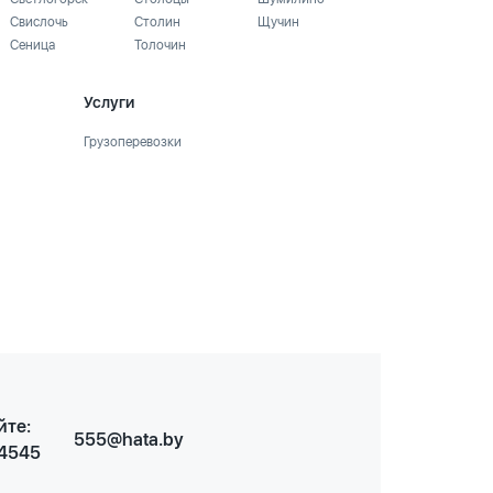
Свислочь
Столин
Щучин
Сеница
Толочин
Услуги
Грузоперевозки
йте:
555@hata.by
 4545