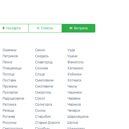
На карте
Список
Витрина
Ошмяны
Сенно
Узда
Петриков
Скидель
Ушачи
Пинск
Славгород
Фаниполь
Плещеницы
Слоним
Хатежино
Полоцк
Слуцк
Хойники
Поставы
Смиловичи
Хотимск
Пружаны
Смолевичи
Чаусы
Пуховичи
Сморгонь
Чашники
Радошковичи
Сокол
Червень
Ратомка
Солигорск
Чериков
Речица
Сосны
Чечерск
Рогачев
Старобин
Шарковщина
Россоны
Старые Дороги
Шклов
Светлогорск
Столбцы
Шумилино