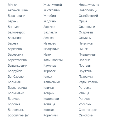
Минск
Жемчужный
Новолукомль
Аксаковщина
Житковичи
Новополоцк
Барановичи
Жлобин
Октябрьский
Барань
Жодино
Орша
Бегомль
Заречье
Осиповичи
Белоозёрск
Заславль
Островец
Белыничи
Зельва
Ошмяны
Береза
Иваново
Петриков
Березино
Ивацевичи
Пинск
Березовка
Ивье
Плещеницы
Берестовица
Калинковичи
Полоцк
Бешенковичи
Каменец
Поставы
Бобруйск
Кировск
Пружаны
Болбасово
Клецк
Пуховичи
Большая
Климовичи
Радошковичи
Берестовица
Кличев
Ратомка
Большевик
Кобрин
Речица
Борисов
Колодищи
Рогачев
Боровка
Копище
Россоны
Боровляны
Копыль
Светлогорск
Боровляны (аг.
Кореличи
Свислочь