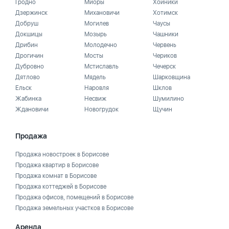
Гродно
Миоры
Хойники
Дзержинск
Михановичи
Хотимск
Добруш
Могилев
Чаусы
Докшицы
Мозырь
Чашники
Дрибин
Молодечно
Червень
Дрогичин
Мосты
Чериков
Дубровно
Мстиславль
Чечерск
Дятлово
Мядель
Шарковщина
Ельск
Наровля
Шклов
Жабинка
Несвиж
Шумилино
Ждановичи
Новогрудок
Щучин
Продажа
Продажа новостроек в Борисове
Продажа квартир в Борисове
Продажа комнат в Борисове
Продажа коттеджей в Борисове
Продажа офисов, помещений в Борисове
Продажа земельных участков в Борисове
Аренда