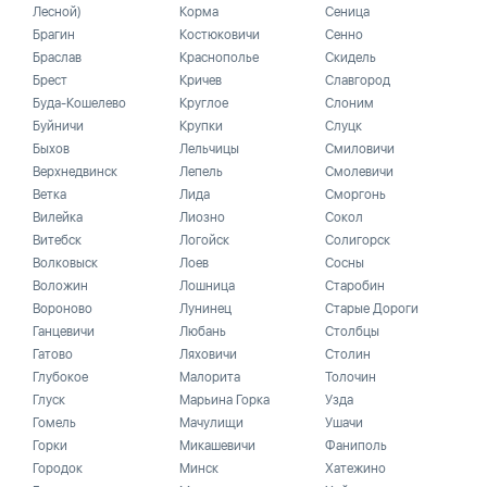
Лесной)
Корма
Сеница
Брагин
Костюковичи
Сенно
Браслав
Краснополье
Скидель
Брест
Кричев
Славгород
Буда-Кошелево
Круглое
Слоним
Буйничи
Крупки
Слуцк
Быхов
Лельчицы
Смиловичи
Верхнедвинск
Лепель
Смолевичи
Ветка
Лида
Сморгонь
Вилейка
Лиозно
Сокол
Витебск
Логойск
Солигорск
Волковыск
Лоев
Сосны
Воложин
Лошница
Старобин
Вороново
Лунинец
Старые Дороги
Ганцевичи
Любань
Столбцы
Гатово
Ляховичи
Столин
Глубокое
Малорита
Толочин
Глуск
Марьина Горка
Узда
Гомель
Мачулищи
Ушачи
Горки
Микашевичи
Фаниполь
Городок
Минск
Хатежино