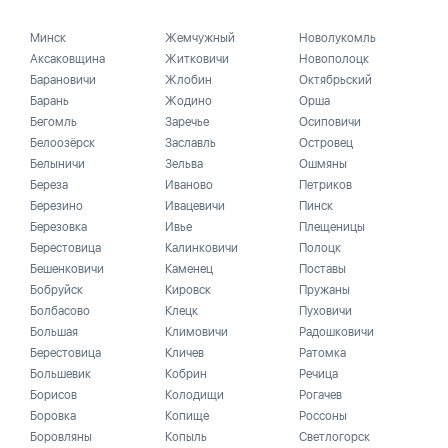
Минск
Жемчужный
Новолукомль
Аксаковщина
Житковичи
Новополоцк
Барановичи
Жлобин
Октябрьский
Барань
Жодино
Орша
Бегомль
Заречье
Осиповичи
Белоозёрск
Заславль
Островец
Белыничи
Зельва
Ошмяны
Береза
Иваново
Петриков
Березино
Ивацевичи
Пинск
Березовка
Ивье
Плещеницы
Берестовица
Калинковичи
Полоцк
Бешенковичи
Каменец
Поставы
Бобруйск
Кировск
Пружаны
Болбасово
Клецк
Пуховичи
Большая
Климовичи
Радошковичи
Берестовица
Кличев
Ратомка
Большевик
Кобрин
Речица
Борисов
Колодищи
Рогачев
Боровка
Копище
Россоны
Боровляны
Копыль
Светлогорск