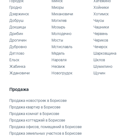
Городок
Минск
Хатежино
Гродно
Миоры
Хойники
Дзержинск
Михановичи
Хотимск
Добруш
Могилев
Чаусы
Докшицы
Мозырь
Чашники
Дрибин
Молодечно
Червень
Дрогичин
Мосты
Чериков
Дубровно
Мстиславль
Чечерск
Дятлово
Мядель
Шарковщина
Ельск
Наровля
Шклов
Жабинка
Несвиж
Шумилино
Ждановичи
Новогрудок
Щучин
Продажа
Продажа новостроек в Борисове
Продажа квартир в Борисове
Продажа комнат в Борисове
Продажа коттеджей в Борисове
Продажа офисов, помещений в Борисове
Продажа земельных участков в Борисове