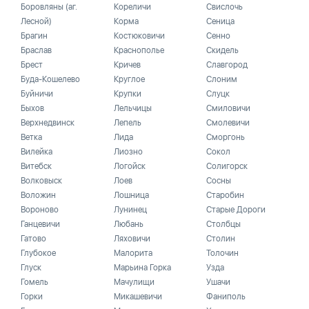
Боровляны (аг.
Кореличи
Свислочь
Лесной)
Корма
Сеница
Брагин
Костюковичи
Сенно
Браслав
Краснополье
Скидель
Брест
Кричев
Славгород
Буда-Кошелево
Круглое
Слоним
Буйничи
Крупки
Слуцк
Быхов
Лельчицы
Смиловичи
Верхнедвинск
Лепель
Смолевичи
Ветка
Лида
Сморгонь
Вилейка
Лиозно
Сокол
Витебск
Логойск
Солигорск
Волковыск
Лоев
Сосны
Воложин
Лошница
Старобин
Вороново
Лунинец
Старые Дороги
Ганцевичи
Любань
Столбцы
Гатово
Ляховичи
Столин
Глубокое
Малорита
Толочин
Глуск
Марьина Горка
Узда
Гомель
Мачулищи
Ушачи
Горки
Микашевичи
Фаниполь