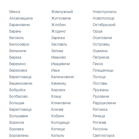
Минск
Жемчужный
Новолукомль
Аксаковщина
Житковичи
Новополоцк
Барановичи
Жлобин
Октябрьский
Барань
Жодино
Орша
Бегомль
Заречье
Осиповичи
Белоозёрск
Заславль
Островец
Белыничи
Зельва
Ошмяны
Береза
Иваново
Петриков
Березино
Ивацевичи
Пинск
Березовка
Ивье
Плещеницы
Берестовица
Калинковичи
Полоцк
Бешенковичи
Каменец
Поставы
Бобруйск
Кировск
Пружаны
Болбасово
Клецк
Пуховичи
Большая
Климовичи
Радошковичи
Берестовица
Кличев
Ратомка
Большевик
Кобрин
Речица
Борисов
Колодищи
Рогачев
Боровка
Копище
Россоны
Боровляны
Копыль
Светлогорск