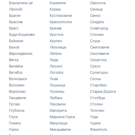
Боровляны (аг.
Кореличи
Свислочь
Лесной)
Корма
Сеница
Брагин
Костюковичи
Сенно
Браслав
Краснополье
Скидель
Брест
Кричев
Славгород
Буда-Кошелево
Круглое
Слоним
Буйничи
Крупки
Слуцк
Быхов
Лельчицы
Смиловичи
Верхнедвинск
Лепель
Смолевичи
Ветка
Лида
Сморгонь
Вилейка
Лиозно
Сокол
Витебск
Логойск
Солигорск
Волковыск
Лоев
Сосны
Воложин
Лошница
Старобин
Вороново
Лунинец
Старые Дороги
Ганцевичи
Любань
Столбцы
Гатово
Ляховичи
Столин
Глубокое
Малорита
Толочин
Глуск
Марьина Горка
Узда
Гомель
Мачулищи
Ушачи
Горки
Микашевичи
Фаниполь