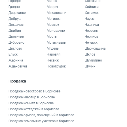
Городок
Минск
Хатежино
Гродно
Миоры
Хойники
Дзержинск
Михановичи
Хотимск
Добруш
Могилев
Чаусы
Докшицы
Мозырь
Чашники
Дрибин
Молодечно
Червень
Дрогичин
Мосты
Чериков
Дубровно
Мстиславль
Чечерск
Дятлово
Мядель
Шарковщина
Ельск
Наровля
Шклов
Жабинка
Несвиж
Шумилино
Ждановичи
Новогрудок
Щучин
Продажа
Продажа новостроек в Борисове
Продажа квартир в Борисове
Продажа комнат в Борисове
Продажа коттеджей в Борисове
Продажа офисов, помещений в Борисове
Продажа земельных участков в Борисове