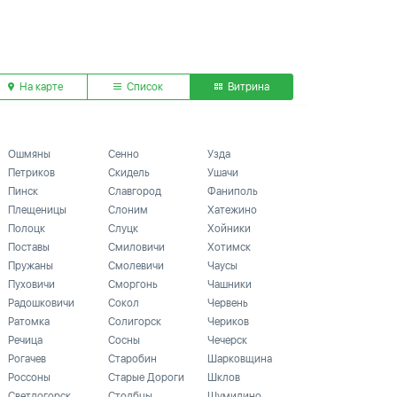
На карте
Список
Витрина
Ошмяны
Сенно
Узда
Петриков
Скидель
Ушачи
Пинск
Славгород
Фаниполь
Плещеницы
Слоним
Хатежино
Полоцк
Слуцк
Хойники
Поставы
Смиловичи
Хотимск
Пружаны
Смолевичи
Чаусы
Пуховичи
Сморгонь
Чашники
Радошковичи
Сокол
Червень
Ратомка
Солигорск
Чериков
Речица
Сосны
Чечерск
Рогачев
Старобин
Шарковщина
Россоны
Старые Дороги
Шклов
Светлогорск
Столбцы
Шумилино