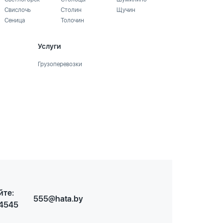
Свислочь
Столин
Щучин
Сеница
Толочин
Услуги
Грузоперевозки
йте:
555@hata.by
 4545