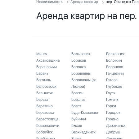
Недвижимость
Аренда квартир
пер. Осипенко Пол
Аренда квартир на пер
Минск
Большевик
Волковыск
Аксаковщина
Борисов
Воложин
Барановичи
Боровка
Вороново
Барань
Боровляны
Ганцевичи
Бегомль
Боровляны (аг.
Гатово
Белоозёрск
Лесной)
Глубокое
Белыничи
Брагин
Глуск
Береза
Браслав
Гомель
Березино
Брест
Горки
Березовка
Буда-Кошелево
Городок
Берестовица
Буйничи
Гродно
Бешенковичи
Быхов
Дзержинск
Бобруйск
Верхнедвинск
Добруш
Болбасово
Ветка
Докшицы