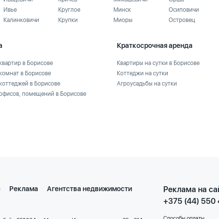
Ивье
Круглое
Минск
Осиповичи
Калинковичи
Крупки
Миоры
Островец
а
Краткосрочная аренда
квартир в Борисове
Квартиры на сутки в Борисове
комнат в Борисове
Коттеджи на сутки
коттеджей в Борисове
Агроусадьбы на сутки
офисов, помещений в Борисове
е
Реклама
Агентства недвижимости
Реклама на са
+375 (44) 550
Способы оплаты