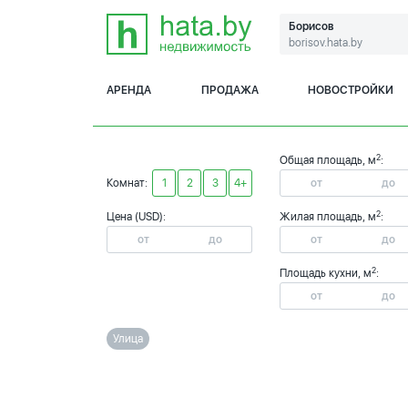
Борисов
borisov.hata.by
АРЕНДА
ПРОДАЖА
НОВОСТРОЙКИ
2
Общая площадь, м
:
Комнат:
1
2
3
4+
2
Цена (USD):
Жилая площадь, м
:
2
Площадь кухни, м
:
Улица