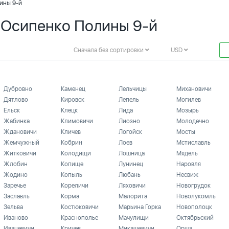
ины 9-й
. Осипенко Полины 9-й
Сначала без сортировки
USD
Дубровно
Каменец
Лельчицы
Михановичи
Дятлово
Кировск
Лепель
Могилев
Ельск
Клецк
Лида
Мозырь
Жабинка
Климовичи
Лиозно
Молодечно
Ждановичи
Кличев
Логойск
Мосты
Жемчужный
Кобрин
Лоев
Мстиславль
Житковичи
Колодищи
Лошница
Мядель
Жлобин
Копище
Лунинец
Наровля
Жодино
Копыль
Любань
Несвиж
Заречье
Кореличи
Ляховичи
Новогрудок
Заславль
Корма
Малорита
Новолукомль
Зельва
Костюковичи
Марьина Горка
Новополоцк
Иваново
Краснополье
Мачулищи
Октябрьский
Ивацевичи
Кричев
Микашевичи
Орша