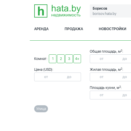
Борисов
borisov.hata.by
АРЕНДА
ПРОДАЖА
НОВОСТРОЙКИ
2
Общая площадь, м
:
Комнат:
1
2
3
4+
2
Цена (USD):
Жилая площадь, м
:
2
Площадь кухни, м
:
Улица