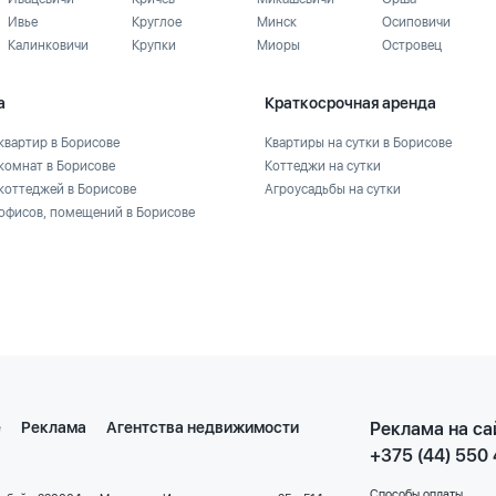
Ивье
Круглое
Минск
Осиповичи
Калинковичи
Крупки
Миоры
Островец
а
Краткосрочная аренда
квартир в Борисове
Квартиры на сутки в Борисове
комнат в Борисове
Коттеджи на сутки
коттеджей в Борисове
Агроусадьбы на сутки
офисов, помещений в Борисове
е
Реклама
Агентства недвижимости
Реклама на са
+375 (44) 550
Способы оплаты