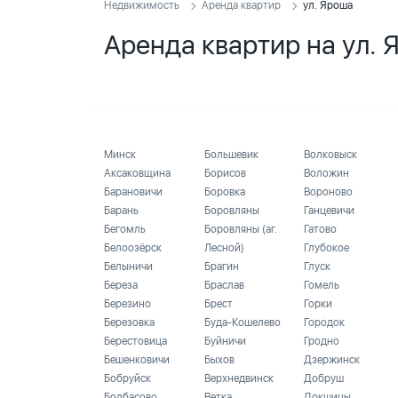
Недвижимость
Аренда квартир
ул. Яроша
Аренда квартир на ул. 
Минск
Большевик
Волковыск
Аксаковщина
Борисов
Воложин
Барановичи
Боровка
Вороново
Барань
Боровляны
Ганцевичи
Бегомль
Боровляны (аг.
Гатово
Белоозёрск
Лесной)
Глубокое
Белыничи
Брагин
Глуск
Береза
Браслав
Гомель
Березино
Брест
Горки
Березовка
Буда-Кошелево
Городок
Берестовица
Буйничи
Гродно
Бешенковичи
Быхов
Дзержинск
Бобруйск
Верхнедвинск
Добруш
Болбасово
Ветка
Докшицы