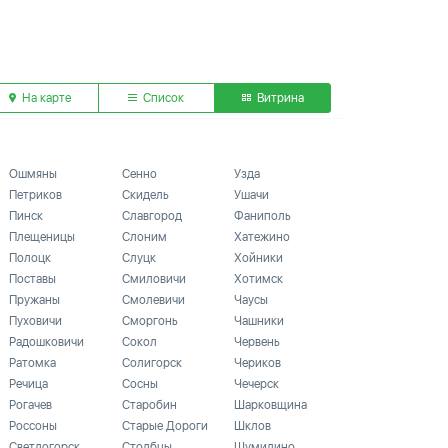
На карте
Список
Витрина
Ошмяны
Сенно
Узда
Петриков
Скидель
Ушачи
Пинск
Славгород
Фаниполь
Плещеницы
Слоним
Хатежино
Полоцк
Слуцк
Хойники
Поставы
Смиловичи
Хотимск
Пружаны
Смолевичи
Чаусы
Пуховичи
Сморгонь
Чашники
Радошковичи
Сокол
Червень
Ратомка
Солигорск
Чериков
Речица
Сосны
Чечерск
Рогачев
Старобин
Шарковщина
Россоны
Старые Дороги
Шклов
Светлогорск
Столбцы
Шумилино