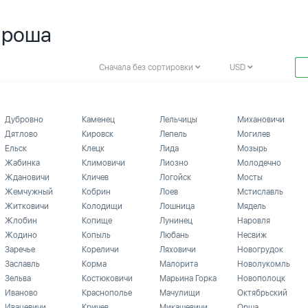
Яроша
Сначала без сортировки
USD
Дубровно
Каменец
Лельчицы
Михановичи
Дятлово
Кировск
Лепель
Могилев
Ельск
Клецк
Лида
Мозырь
Жабинка
Климовичи
Лиозно
Молодечно
Ждановичи
Кличев
Логойск
Мосты
Жемчужный
Кобрин
Лоев
Мстиславль
Житковичи
Колодищи
Лошница
Мядель
Жлобин
Копище
Лунинец
Наровля
Жодино
Копыль
Любань
Несвиж
Заречье
Кореличи
Ляховичи
Новогрудок
Заславль
Корма
Малорита
Новолукомль
Зельва
Костюковичи
Марьина Горка
Новополоцк
Иваново
Краснополье
Мачулищи
Октябрьский
Ивацевичи
Кричев
Микашевичи
Орша