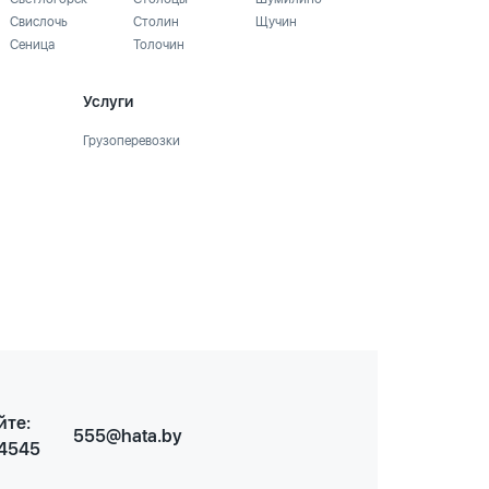
Свислочь
Столин
Щучин
Сеница
Толочин
Услуги
Грузоперевозки
йте:
555@hata.by
 4545