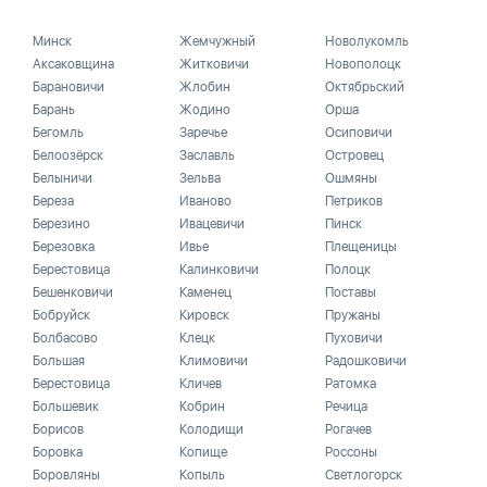
Минск
Жемчужный
Новолукомль
Аксаковщина
Житковичи
Новополоцк
Барановичи
Жлобин
Октябрьский
Барань
Жодино
Орша
Бегомль
Заречье
Осиповичи
Белоозёрск
Заславль
Островец
Белыничи
Зельва
Ошмяны
Береза
Иваново
Петриков
Березино
Ивацевичи
Пинск
Березовка
Ивье
Плещеницы
Берестовица
Калинковичи
Полоцк
Бешенковичи
Каменец
Поставы
Бобруйск
Кировск
Пружаны
Болбасово
Клецк
Пуховичи
Большая
Климовичи
Радошковичи
Берестовица
Кличев
Ратомка
Большевик
Кобрин
Речица
Борисов
Колодищи
Рогачев
Боровка
Копище
Россоны
Боровляны
Копыль
Светлогорск