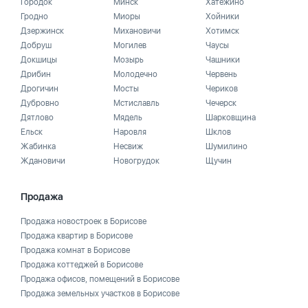
Городок
Минск
Хатежино
Гродно
Миоры
Хойники
Дзержинск
Михановичи
Хотимск
Добруш
Могилев
Чаусы
Докшицы
Мозырь
Чашники
Дрибин
Молодечно
Червень
Дрогичин
Мосты
Чериков
Дубровно
Мстиславль
Чечерск
Дятлово
Мядель
Шарковщина
Ельск
Наровля
Шклов
Жабинка
Несвиж
Шумилино
Ждановичи
Новогрудок
Щучин
Продажа
Продажа новостроек в Борисове
Продажа квартир в Борисове
Продажа комнат в Борисове
Продажа коттеджей в Борисове
Продажа офисов, помещений в Борисове
Продажа земельных участков в Борисове