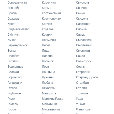
Боровляны (аг.
Кореличи
Свислочь
Лесной)
Корма
Сеница
Брагин
Костюковичи
Сенно
Браслав
Краснополье
Скидель
Брест
Кричев
Славгород
Буда-Кошелево
Круглое
Слоним
Буйничи
Крупки
Слуцк
Быхов
Лельчицы
Смиловичи
Верхнедвинск
Лепель
Смолевичи
Ветка
Лида
Сморгонь
Вилейка
Лиозно
Сокол
Витебск
Логойск
Солигорск
Волковыск
Лоев
Сосны
Воложин
Лошница
Старобин
Вороново
Лунинец
Старые Дороги
Ганцевичи
Любань
Столбцы
Гатово
Ляховичи
Столин
Глубокое
Малорита
Толочин
Глуск
Марьина Горка
Узда
Гомель
Мачулищи
Ушачи
Горки
Микашевичи
Фаниполь