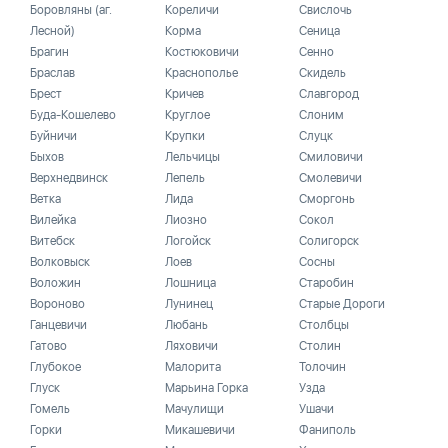
Боровляны (аг.
Кореличи
Свислочь
Лесной)
Корма
Сеница
Брагин
Костюковичи
Сенно
Браслав
Краснополье
Скидель
Брест
Кричев
Славгород
Буда-Кошелево
Круглое
Слоним
Буйничи
Крупки
Слуцк
Быхов
Лельчицы
Смиловичи
Верхнедвинск
Лепель
Смолевичи
Ветка
Лида
Сморгонь
Вилейка
Лиозно
Сокол
Витебск
Логойск
Солигорск
Волковыск
Лоев
Сосны
Воложин
Лошница
Старобин
Вороново
Лунинец
Старые Дороги
Ганцевичи
Любань
Столбцы
Гатово
Ляховичи
Столин
Глубокое
Малорита
Толочин
Глуск
Марьина Горка
Узда
Гомель
Мачулищи
Ушачи
Горки
Микашевичи
Фаниполь