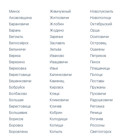
Минск
Жемчужный
Новолукомль
Аксаковщина
Житковичи
Новополоцк
Барановичи
Жлобин
Октябрьский
Барань
Жодино
Орша
Бегомль
Заречье
Осиповичи
Белоозёрск
Заславль
Островец
Белыничи
Зельва
Ошмяны
Береза
Иваново
Петриков
Березино
Ивацевичи
Пинск
Березовка
Ивье
Плещеницы
Берестовица
Калинковичи
Полоцк
Бешенковичи
Каменец
Поставы
Бобруйск
Кировск
Пружаны
Болбасово
Клецк
Пуховичи
Большая
Климовичи
Радошковичи
Берестовица
Кличев
Ратомка
Большевик
Кобрин
Речица
Борисов
Колодищи
Рогачев
Боровка
Копище
Россоны
Боровляны
Копыль
Светлогорск