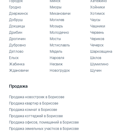
Городок
Минск
Хатежино
Гродно
Миоры
Хойники
Дзержинск
Михановичи
Хотимск
Добруш
Могилев
Чаусы
Докшицы
Мозырь
Чашники
Дрибин
Молодечно
Червень
Дрогичин
Мосты
Чериков
Дубровно
Мстиславль
Чечерск
Дятлово
Мядель
Шарковщина
Ельск
Наровля
Шклов
Жабинка
Несвиж
Шумилино
Ждановичи
Новогрудок
Щучин
Продажа
Продажа новостроек в Борисове
Продажа квартир в Борисове
Продажа комнат в Борисове
Продажа коттеджей в Борисове
Продажа офисов, помещений в Борисове
Продажа земельных участков в Борисове