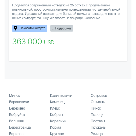
Продается современный коттедж на 25 сотках с продуманной
планировкой, просторными жилыми помещениями и отдельной зоной
отдыха. Идеальный вариант для большой семьи, а также для тех, кто
ценит комфорт, тишину и близость к природе. Основные...
Показать на карте
... Подробнее
363 000
USD
Минск
Калинковичи
Островец
Барановичи
Каменец
Ошмяны
Березино
Клецк
Пинск
Бобруйск
Кобрин
Полоцк
Большая
Кореличи
Поставы
Берестовица
Корма
Пружаны
Борисов
Круглое
Речица