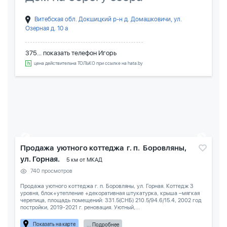
Витебская обл. Докшицкий р-н д. Домашковичи, ул.
Озерная д. 10 а
375... показать телефон
Игорь
цена действительна ТОЛЬКО при ссылке на hata.by
Продажа уютного коттеджа г. п. Боровляны,
ул. Горная.
5 км от МКАД
740 просмотров
Продажа уютного коттеджа г. п. Боровляны, ул. Горная. Коттедж 3
уровня, блок+утепление +декоративная штукатурка, крыша –мягкая
черепица, площадь помещений: 331.5(СНБ) 210.5/94.6/15.4, 2002 год
постройки, 2019-2021 г. реновация. Уютный,...
Показать на карте
... Подробнее