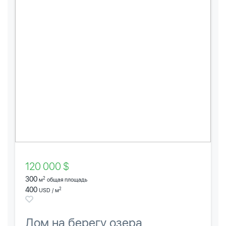
120 000 $
300
2
м
общая площадь
400
2
USD / м
Дом на берегу озера