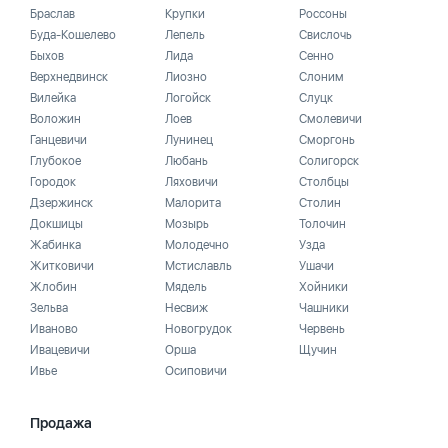
Браслав
Крупки
Россоны
Буда-Кошелево
Лепель
Свислочь
Быхов
Лида
Сенно
Верхнедвинск
Лиозно
Слоним
Вилейка
Логойск
Слуцк
Воложин
Лоев
Смолевичи
Ганцевичи
Лунинец
Сморгонь
Глубокое
Любань
Солигорск
Городок
Ляховичи
Столбцы
Дзержинск
Малорита
Столин
Докшицы
Мозырь
Толочин
Жабинка
Молодечно
Узда
Житковичи
Мстиславль
Ушачи
Жлобин
Мядель
Хойники
Зельва
Несвиж
Чашники
Иваново
Новогрудок
Червень
Ивацевичи
Орша
Щучин
Ивье
Осиповичи
Продажа