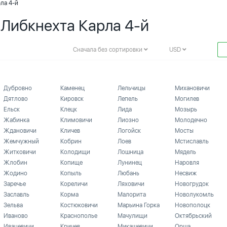
рла 4-й
 Либкнехта Карла 4-й
Сначала без сортировки
USD
Дубровно
Каменец
Лельчицы
Михановичи
Дятлово
Кировск
Лепель
Могилев
Ельск
Клецк
Лида
Мозырь
Жабинка
Климовичи
Лиозно
Молодечно
Ждановичи
Кличев
Логойск
Мосты
Жемчужный
Кобрин
Лоев
Мстиславль
Житковичи
Колодищи
Лошница
Мядель
Жлобин
Копище
Лунинец
Наровля
Жодино
Копыль
Любань
Несвиж
Заречье
Кореличи
Ляховичи
Новогрудок
Заславль
Корма
Малорита
Новолукомль
Зельва
Костюковичи
Марьина Горка
Новополоцк
Иваново
Краснополье
Мачулищи
Октябрьский
Ивацевичи
Кричев
Микашевичи
Орша