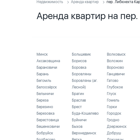
Недвижимость
Аренда квартир
пер. Либкнехта Ка
Аренда квартир на пер.
Минск
Большевик
Волковыск
Аксаковщина
Борисов
Воложин
Барановичи
Боровка
Вороново
Барань
Боровляны
Ганцевичи
Бегомль
Боровляны (аг.
Гатово
Белоозёрск
Лесной)
Глубокое
Белыничи
Брагин
Глуск
Береза
Браслав
Гомель
Березино
Брест
Горки
Березовка
Буда-Кошелево
Городок
Берестовица
Буйничи
Гродно
Бешенковичи
Быхов
Дзержинск
Бобруйск
Верхнедвинск
Добруш
Болбасово
Ветка
Докшицы