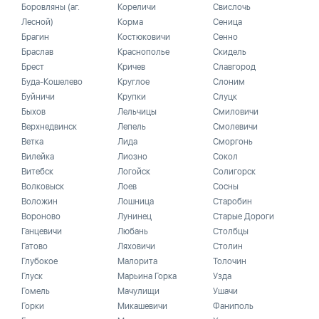
Боровляны (аг.
Кореличи
Свислочь
Лесной)
Корма
Сеница
Брагин
Костюковичи
Сенно
Браслав
Краснополье
Скидель
Брест
Кричев
Славгород
Буда-Кошелево
Круглое
Слоним
Буйничи
Крупки
Слуцк
Быхов
Лельчицы
Смиловичи
Верхнедвинск
Лепель
Смолевичи
Ветка
Лида
Сморгонь
Вилейка
Лиозно
Сокол
Витебск
Логойск
Солигорск
Волковыск
Лоев
Сосны
Воложин
Лошница
Старобин
Вороново
Лунинец
Старые Дороги
Ганцевичи
Любань
Столбцы
Гатово
Ляховичи
Столин
Глубокое
Малорита
Толочин
Глуск
Марьина Горка
Узда
Гомель
Мачулищи
Ушачи
Горки
Микашевичи
Фаниполь