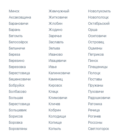
Минск
Жемчужный
Новолукомль
Аксаковщина
Житковичи
Новополоцк
Барановичи
Жлобин
Октябрьский
Барань
Жодино
Орша
Бегомль
Заречье
Осиповичи
Белоозёрск
Заславль
Островец
Белыничи
Зельва
Ошмяны
Береза
Иваново
Петриков
Березино
Ивацевичи
Пинск
Березовка
Ивье
Плещеницы
Берестовица
Калинковичи
Полоцк
Бешенковичи
Каменец
Поставы
Бобруйск
Кировск
Пружаны
Болбасово
Клецк
Пуховичи
Большая
Климовичи
Радошковичи
Берестовица
Кличев
Ратомка
Большевик
Кобрин
Речица
Борисов
Колодищи
Рогачев
Боровка
Копище
Россоны
Боровляны
Копыль
Светлогорск