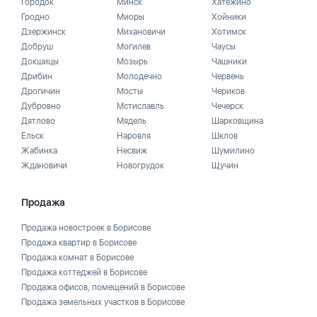
Городок
Минск
Хатежино
Гродно
Миоры
Хойники
Дзержинск
Михановичи
Хотимск
Добруш
Могилев
Чаусы
Докшицы
Мозырь
Чашники
Дрибин
Молодечно
Червень
Дрогичин
Мосты
Чериков
Дубровно
Мстиславль
Чечерск
Дятлово
Мядель
Шарковщина
Ельск
Наровля
Шклов
Жабинка
Несвиж
Шумилино
Ждановичи
Новогрудок
Щучин
Продажа
Продажа новостроек в Борисове
Продажа квартир в Борисове
Продажа комнат в Борисове
Продажа коттеджей в Борисове
Продажа офисов, помещений в Борисове
Продажа земельных участков в Борисове