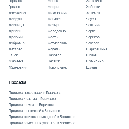
Городок
Минск
Хатежино
Гродно
Миоры
Хойники
Дзержинск
Михановичи
Хотимск
Добруш
Могилев
Чаусы
Докшицы
Мозырь
Чашники
Дрибин
Молодечно
Червень
Дрогичин
Мосты
Чериков
Дубровно
Мстиславль
Чечерск
Дятлово
Мядель
Шарковщина
Ельск
Наровля
Шклов
Жабинка
Несвиж
Шумилино
Ждановичи
Новогрудок
Щучин
Продажа
Продажа новостроек в Борисове
Продажа квартир в Борисове
Продажа комнат в Борисове
Продажа коттеджей в Борисове
Продажа офисов, помещений в Борисове
Продажа земельных участков в Борисове