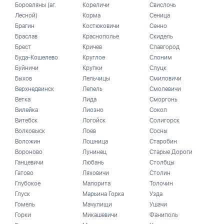
Боровляны (аг.
Кореличи
Свислочь
Лесной)
Корма
Сеница
Брагин
Костюковичи
Сенно
Браслав
Краснополье
Скидель
Брест
Кричев
Славгород
Буда-Кошелево
Круглое
Слоним
Буйничи
Крупки
Слуцк
Быхов
Лельчицы
Смиловичи
Верхнедвинск
Лепель
Смолевичи
Ветка
Лида
Сморгонь
Вилейка
Лиозно
Сокол
Витебск
Логойск
Солигорск
Волковыск
Лоев
Сосны
Воложин
Лошница
Старобин
Вороново
Лунинец
Старые Дороги
Ганцевичи
Любань
Столбцы
Гатово
Ляховичи
Столин
Глубокое
Малорита
Толочин
Глуск
Марьина Горка
Узда
Гомель
Мачулищи
Ушачи
Горки
Микашевичи
Фаниполь