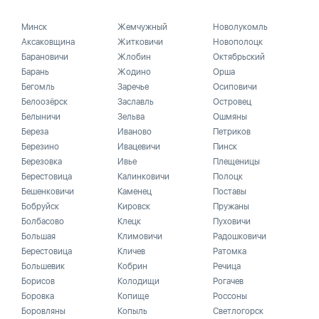
Минск
Жемчужный
Новолукомль
Аксаковщина
Житковичи
Новополоцк
Барановичи
Жлобин
Октябрьский
Барань
Жодино
Орша
Бегомль
Заречье
Осиповичи
Белоозёрск
Заславль
Островец
Белыничи
Зельва
Ошмяны
Береза
Иваново
Петриков
Березино
Ивацевичи
Пинск
Березовка
Ивье
Плещеницы
Берестовица
Калинковичи
Полоцк
Бешенковичи
Каменец
Поставы
Бобруйск
Кировск
Пружаны
Болбасово
Клецк
Пуховичи
Большая
Климовичи
Радошковичи
Берестовица
Кличев
Ратомка
Большевик
Кобрин
Речица
Борисов
Колодищи
Рогачев
Боровка
Копище
Россоны
Боровляны
Копыль
Светлогорск