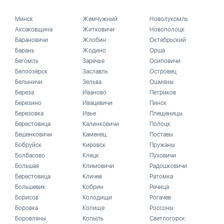
Минск
Жемчужный
Новолукомль
Аксаковщина
Житковичи
Новополоцк
Барановичи
Жлобин
Октябрьский
Барань
Жодино
Орша
Бегомль
Заречье
Осиповичи
Белоозёрск
Заславль
Островец
Белыничи
Зельва
Ошмяны
Береза
Иваново
Петриков
Березино
Ивацевичи
Пинск
Березовка
Ивье
Плещеницы
Берестовица
Калинковичи
Полоцк
Бешенковичи
Каменец
Поставы
Бобруйск
Кировск
Пружаны
Болбасово
Клецк
Пуховичи
Большая
Климовичи
Радошковичи
Берестовица
Кличев
Ратомка
Большевик
Кобрин
Речица
Борисов
Колодищи
Рогачев
Боровка
Копище
Россоны
Боровляны
Копыль
Светлогорск