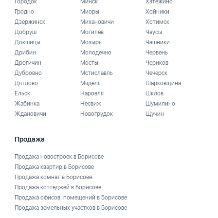
Городок
Минск
Хатежино
Гродно
Миоры
Хойники
Дзержинск
Михановичи
Хотимск
Добруш
Могилев
Чаусы
Докшицы
Мозырь
Чашники
Дрибин
Молодечно
Червень
Дрогичин
Мосты
Чериков
Дубровно
Мстиславль
Чечерск
Дятлово
Мядель
Шарковщина
Ельск
Наровля
Шклов
Жабинка
Несвиж
Шумилино
Ждановичи
Новогрудок
Щучин
Продажа
Продажа новостроек в Борисове
Продажа квартир в Борисове
Продажа комнат в Борисове
Продажа коттеджей в Борисове
Продажа офисов, помещений в Борисове
Продажа земельных участков в Борисове