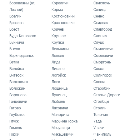
Боровляны (аг.
Кореличи
Свислочь
Лесной)
Корма
Сеница
Брагин
Костюковичи
Сенно
Браслав
Краснополье
Скидель
Брест
Кричев
Славгород
Буда-Кошелево
Круглое
Слоним
Буйничи
Крупки
Слуцк
Быхов
Лельчицы
Смиловичи
Верхнедвинск
Лепель
Смолевичи
Ветка
Лида
Сморгонь
Вилейка
Лиозно
Сокол
Витебск
Логойск
Солигорск
Волковыск
Лоев
Сосны
Воложин
Лошница
Старобин
Вороново
Лунинец
Старые Дороги
Ганцевичи
Любань
Столбцы
Гатово
Ляховичи
Столин
Глубокое
Малорита
Толочин
Глуск
Марьина Горка
Узда
Гомель
Мачулищи
Ушачи
Горки
Микашевичи
Фаниполь