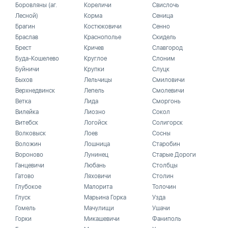
Боровляны (аг.
Кореличи
Свислочь
Лесной)
Корма
Сеница
Брагин
Костюковичи
Сенно
Браслав
Краснополье
Скидель
Брест
Кричев
Славгород
Буда-Кошелево
Круглое
Слоним
Буйничи
Крупки
Слуцк
Быхов
Лельчицы
Смиловичи
Верхнедвинск
Лепель
Смолевичи
Ветка
Лида
Сморгонь
Вилейка
Лиозно
Сокол
Витебск
Логойск
Солигорск
Волковыск
Лоев
Сосны
Воложин
Лошница
Старобин
Вороново
Лунинец
Старые Дороги
Ганцевичи
Любань
Столбцы
Гатово
Ляховичи
Столин
Глубокое
Малорита
Толочин
Глуск
Марьина Горка
Узда
Гомель
Мачулищи
Ушачи
Горки
Микашевичи
Фаниполь