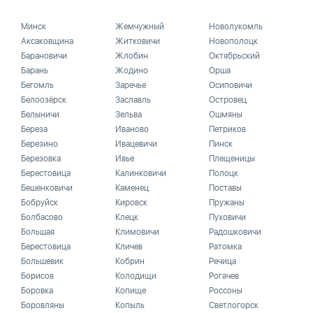
Минск
Жемчужный
Новолукомль
Аксаковщина
Житковичи
Новополоцк
Барановичи
Жлобин
Октябрьский
Барань
Жодино
Орша
Бегомль
Заречье
Осиповичи
Белоозёрск
Заславль
Островец
Белыничи
Зельва
Ошмяны
Береза
Иваново
Петриков
Березино
Ивацевичи
Пинск
Березовка
Ивье
Плещеницы
Берестовица
Калинковичи
Полоцк
Бешенковичи
Каменец
Поставы
Бобруйск
Кировск
Пружаны
Болбасово
Клецк
Пуховичи
Большая
Климовичи
Радошковичи
Берестовица
Кличев
Ратомка
Большевик
Кобрин
Речица
Борисов
Колодищи
Рогачев
Боровка
Копище
Россоны
Боровляны
Копыль
Светлогорск