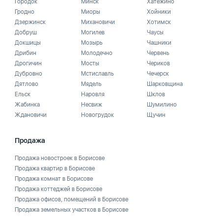
Городок
Минск
Хатежино
Гродно
Миоры
Хойники
Дзержинск
Михановичи
Хотимск
Добруш
Могилев
Чаусы
Докшицы
Мозырь
Чашники
Дрибин
Молодечно
Червень
Дрогичин
Мосты
Чериков
Дубровно
Мстиславль
Чечерск
Дятлово
Мядель
Шарковщина
Ельск
Наровля
Шклов
Жабинка
Несвиж
Шумилино
Ждановичи
Новогрудок
Щучин
Продажа
Продажа новостроек в Борисове
Продажа квартир в Борисове
Продажа комнат в Борисове
Продажа коттеджей в Борисове
Продажа офисов, помещений в Борисове
Продажа земельных участков в Борисове