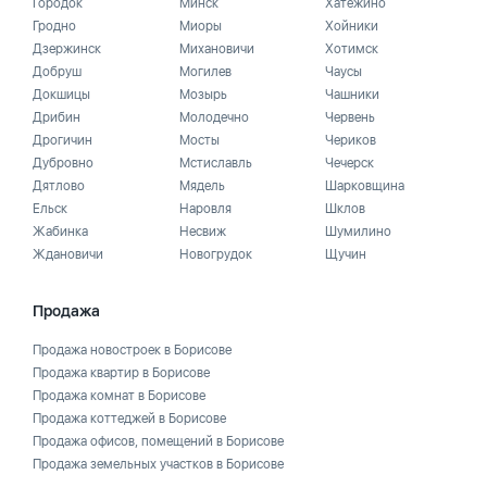
Городок
Минск
Хатежино
Гродно
Миоры
Хойники
Дзержинск
Михановичи
Хотимск
Добруш
Могилев
Чаусы
Докшицы
Мозырь
Чашники
Дрибин
Молодечно
Червень
Дрогичин
Мосты
Чериков
Дубровно
Мстиславль
Чечерск
Дятлово
Мядель
Шарковщина
Ельск
Наровля
Шклов
Жабинка
Несвиж
Шумилино
Ждановичи
Новогрудок
Щучин
Продажа
Продажа новостроек в Борисове
Продажа квартир в Борисове
Продажа комнат в Борисове
Продажа коттеджей в Борисове
Продажа офисов, помещений в Борисове
Продажа земельных участков в Борисове