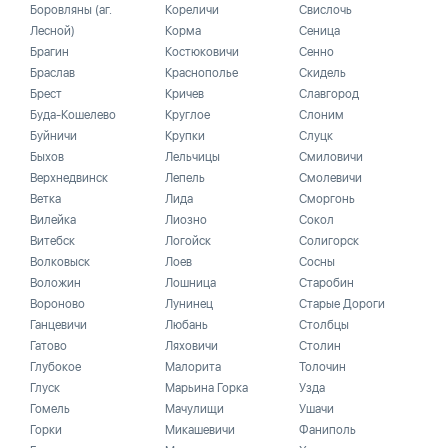
Боровляны (аг.
Кореличи
Свислочь
Лесной)
Корма
Сеница
Брагин
Костюковичи
Сенно
Браслав
Краснополье
Скидель
Брест
Кричев
Славгород
Буда-Кошелево
Круглое
Слоним
Буйничи
Крупки
Слуцк
Быхов
Лельчицы
Смиловичи
Верхнедвинск
Лепель
Смолевичи
Ветка
Лида
Сморгонь
Вилейка
Лиозно
Сокол
Витебск
Логойск
Солигорск
Волковыск
Лоев
Сосны
Воложин
Лошница
Старобин
Вороново
Лунинец
Старые Дороги
Ганцевичи
Любань
Столбцы
Гатово
Ляховичи
Столин
Глубокое
Малорита
Толочин
Глуск
Марьина Горка
Узда
Гомель
Мачулищи
Ушачи
Горки
Микашевичи
Фаниполь