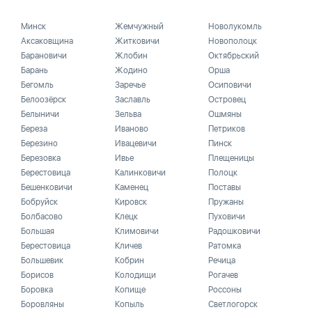
Минск
Жемчужный
Новолукомль
Аксаковщина
Житковичи
Новополоцк
Барановичи
Жлобин
Октябрьский
Барань
Жодино
Орша
Бегомль
Заречье
Осиповичи
Белоозёрск
Заславль
Островец
Белыничи
Зельва
Ошмяны
Береза
Иваново
Петриков
Березино
Ивацевичи
Пинск
Березовка
Ивье
Плещеницы
Берестовица
Калинковичи
Полоцк
Бешенковичи
Каменец
Поставы
Бобруйск
Кировск
Пружаны
Болбасово
Клецк
Пуховичи
Большая
Климовичи
Радошковичи
Берестовица
Кличев
Ратомка
Большевик
Кобрин
Речица
Борисов
Колодищи
Рогачев
Боровка
Копище
Россоны
Боровляны
Копыль
Светлогорск