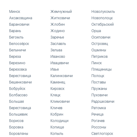
Минск
Жемчужный
Новолукомль
Аксаковщина
Житковичи
Новополоцк
Барановичи
Жлобин
Октябрьский
Барань
Жодино
Орша
Бегомль
Заречье
Осиповичи
Белоозёрск
Заславль
Островец
Белыничи
Зельва
Ошмяны
Береза
Иваново
Петриков
Березино
Ивацевичи
Пинск
Березовка
Ивье
Плещеницы
Берестовица
Калинковичи
Полоцк
Бешенковичи
Каменец
Поставы
Бобруйск
Кировск
Пружаны
Болбасово
Клецк
Пуховичи
Большая
Климовичи
Радошковичи
Берестовица
Кличев
Ратомка
Большевик
Кобрин
Речица
Борисов
Колодищи
Рогачев
Боровка
Копище
Россоны
Боровляны
Копыль
Светлогорск