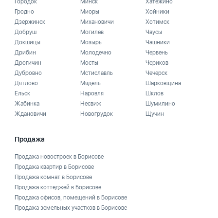
Городок
Минск
Хатежино
Гродно
Миоры
Хойники
Дзержинск
Михановичи
Хотимск
Добруш
Могилев
Чаусы
Докшицы
Мозырь
Чашники
Дрибин
Молодечно
Червень
Дрогичин
Мосты
Чериков
Дубровно
Мстиславль
Чечерск
Дятлово
Мядель
Шарковщина
Ельск
Наровля
Шклов
Жабинка
Несвиж
Шумилино
Ждановичи
Новогрудок
Щучин
Продажа
Продажа новостроек в Борисове
Продажа квартир в Борисове
Продажа комнат в Борисове
Продажа коттеджей в Борисове
Продажа офисов, помещений в Борисове
Продажа земельных участков в Борисове