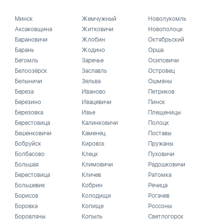
Минск
Жемчужный
Новолукомль
Аксаковщина
Житковичи
Новополоцк
Барановичи
Жлобин
Октябрьский
Барань
Жодино
Орша
Бегомль
Заречье
Осиповичи
Белоозёрск
Заславль
Островец
Белыничи
Зельва
Ошмяны
Береза
Иваново
Петриков
Березино
Ивацевичи
Пинск
Березовка
Ивье
Плещеницы
Берестовица
Калинковичи
Полоцк
Бешенковичи
Каменец
Поставы
Бобруйск
Кировск
Пружаны
Болбасово
Клецк
Пуховичи
Большая
Климовичи
Радошковичи
Берестовица
Кличев
Ратомка
Большевик
Кобрин
Речица
Борисов
Колодищи
Рогачев
Боровка
Копище
Россоны
Боровляны
Копыль
Светлогорск