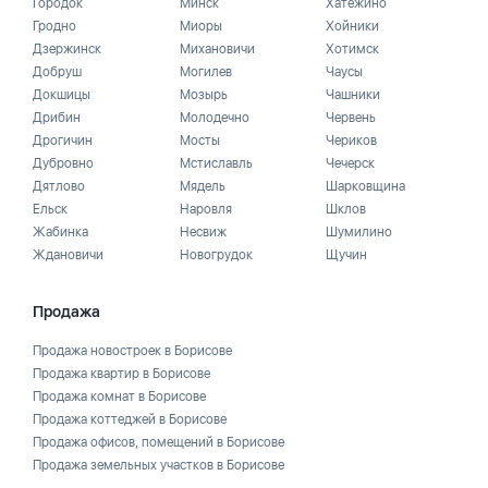
Городок
Минск
Хатежино
Гродно
Миоры
Хойники
Дзержинск
Михановичи
Хотимск
Добруш
Могилев
Чаусы
Докшицы
Мозырь
Чашники
Дрибин
Молодечно
Червень
Дрогичин
Мосты
Чериков
Дубровно
Мстиславль
Чечерск
Дятлово
Мядель
Шарковщина
Ельск
Наровля
Шклов
Жабинка
Несвиж
Шумилино
Ждановичи
Новогрудок
Щучин
Продажа
Продажа новостроек в Борисове
Продажа квартир в Борисове
Продажа комнат в Борисове
Продажа коттеджей в Борисове
Продажа офисов, помещений в Борисове
Продажа земельных участков в Борисове