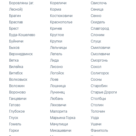
Боровляны (аг.
Кореличи
Свислочь
Лесной)
Корма
Сеница
Брагин
Костюковичи
Сенно
Браслав
Краснополье
Скидель
Брест
Кричев
Славгород
Буда-Кошелево
Круглое
Слоним
Буйничи
Крупки
Слуцк
Быхов
Лельчицы
Смиловичи
Верхнедвинск
Лепель
Смолевичи
Ветка
Лида
Сморгонь
Вилейка
Лиозно
Сокол
Витебск
Логойск
Солигорск
Волковыск
Лоев
Сосны
Воложин
Лошница
Старобин
Вороново
Лунинец
Старые Дороги
Ганцевичи
Любань
Столбцы
Гатово
Ляховичи
Столин
Глубокое
Малорита
Толочин
Глуск
Марьина Горка
Узда
Гомель
Мачулищи
Ушачи
Горки
Микашевичи
Фаниполь