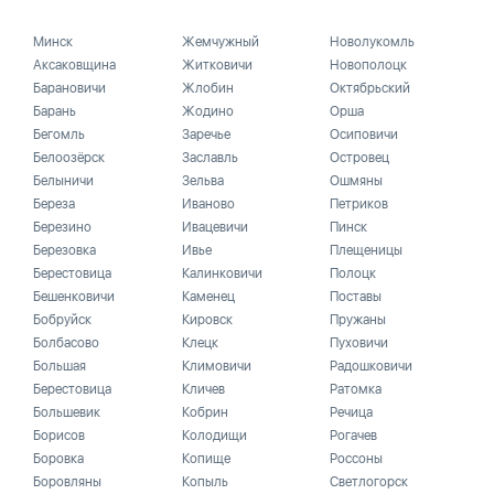
Минск
Жемчужный
Новолукомль
Аксаковщина
Житковичи
Новополоцк
Барановичи
Жлобин
Октябрьский
Барань
Жодино
Орша
Бегомль
Заречье
Осиповичи
Белоозёрск
Заславль
Островец
Белыничи
Зельва
Ошмяны
Береза
Иваново
Петриков
Березино
Ивацевичи
Пинск
Березовка
Ивье
Плещеницы
Берестовица
Калинковичи
Полоцк
Бешенковичи
Каменец
Поставы
Бобруйск
Кировск
Пружаны
Болбасово
Клецк
Пуховичи
Большая
Климовичи
Радошковичи
Берестовица
Кличев
Ратомка
Большевик
Кобрин
Речица
Борисов
Колодищи
Рогачев
Боровка
Копище
Россоны
Боровляны
Копыль
Светлогорск