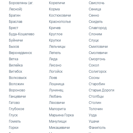
Боровляны (аг.
Кореличи
Свислочь
Лесной)
Корма
Сеница
Брагин
Костюковичи
Сенно
Браслав
Краснополье
Скидель
Брест
Кричев
Славгород
Буда-Кошелево
Круглое
Слоним
Буйничи
Крупки
Слуцк
Быхов
Лельчицы
Смиловичи
Верхнедвинск
Лепель
Смолевичи
Ветка
Лида
Сморгонь
Вилейка
Лиозно
Сокол
Витебск
Логойск
Солигорск
Волковыск
Лоев
Сосны
Воложин
Лошница
Старобин
Вороново
Лунинец
Старые Дороги
Ганцевичи
Любань
Столбцы
Гатово
Ляховичи
Столин
Глубокое
Малорита
Толочин
Глуск
Марьина Горка
Узда
Гомель
Мачулищи
Ушачи
Горки
Микашевичи
Фаниполь