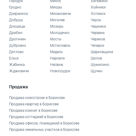
Городок
Минск
Хатежино
Гродно
Миоры
Хойники
Дзержинск
Михановичи
Хотимск
Добруш
Могилев
Чаусы
Докшицы
Мозырь
Чашники
Дрибин
Молодечно
Червень
Дрогичин
Мосты
Чериков
Дубровно
Мстиславль
Чечерск
Дятлово
Мядель
Шарковщина
Ельск
Наровля
Шклов
Жабинка
Несвиж
Шумилино
Ждановичи
Новогрудок
Щучин
Продажа
Продажа новостроек в Борисове
Продажа квартир в Борисове
Продажа комнат в Борисове
Продажа коттеджей в Борисове
Продажа офисов, помещений в Борисове
Продажа земельных участков в Борисове