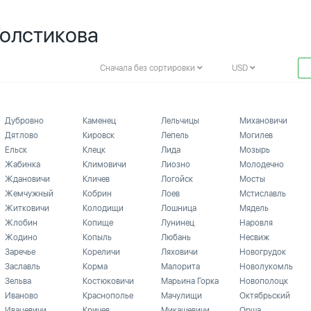
Толстикова
Сначала без сортировки
USD
Дубровно
Каменец
Лельчицы
Михановичи
Дятлово
Кировск
Лепель
Могилев
Ельск
Клецк
Лида
Мозырь
Жабинка
Климовичи
Лиозно
Молодечно
Ждановичи
Кличев
Логойск
Мосты
Жемчужный
Кобрин
Лоев
Мстиславль
Житковичи
Колодищи
Лошница
Мядель
Жлобин
Копище
Лунинец
Наровля
Жодино
Копыль
Любань
Несвиж
Заречье
Кореличи
Ляховичи
Новогрудок
Заславль
Корма
Малорита
Новолукомль
Зельва
Костюковичи
Марьина Горка
Новополоцк
Иваново
Краснополье
Мачулищи
Октябрьский
Ивацевичи
Кричев
Микашевичи
Орша