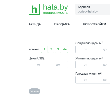
Борисов
borisov.hata.by
АРЕНДА
ПРОДАЖА
НОВОСТРОЙКИ
2
Общая площадь, м
:
Комнат:
1
2
3
4+
2
Цена (USD):
Жилая площадь, м
:
2
Площадь кухни, м
:
Улица