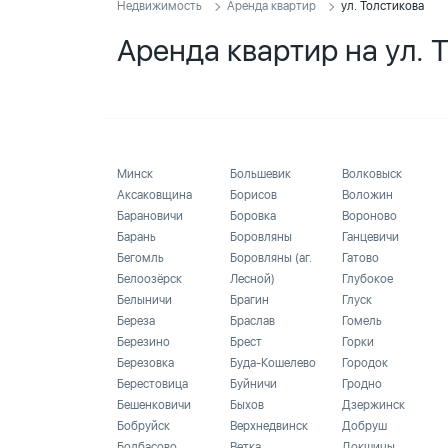
Недвижимость
Аренда квартир
ул. Толстикова
Аренда квартир на ул. 
Минск
Большевик
Волковыск
Аксаковщина
Борисов
Воложин
Барановичи
Боровка
Вороново
Барань
Боровляны
Ганцевичи
Бегомль
Боровляны (аг.
Гатово
Белоозёрск
Лесной)
Глубокое
Белыничи
Брагин
Глуск
Береза
Браслав
Гомель
Березино
Брест
Горки
Березовка
Буда-Кошелево
Городок
Берестовица
Буйничи
Гродно
Бешенковичи
Быхов
Дзержинск
Бобруйск
Верхнедвинск
Добруш
Болбасово
Ветка
Докшицы