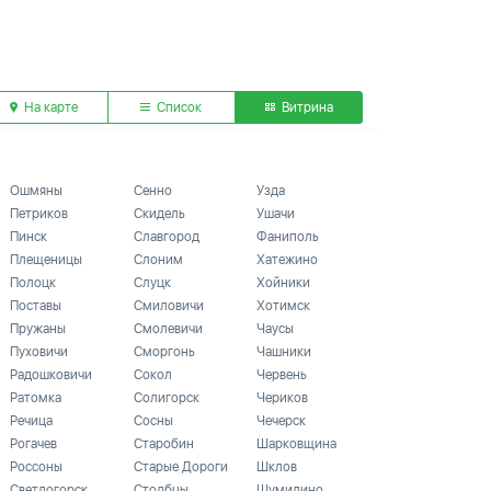
На карте
Список
Витрина
Ошмяны
Сенно
Узда
Петриков
Скидель
Ушачи
Пинск
Славгород
Фаниполь
Плещеницы
Слоним
Хатежино
Полоцк
Слуцк
Хойники
Поставы
Смиловичи
Хотимск
Пружаны
Смолевичи
Чаусы
Пуховичи
Сморгонь
Чашники
Радошковичи
Сокол
Червень
Ратомка
Солигорск
Чериков
Речица
Сосны
Чечерск
Рогачев
Старобин
Шарковщина
Россоны
Старые Дороги
Шклов
Светлогорск
Столбцы
Шумилино