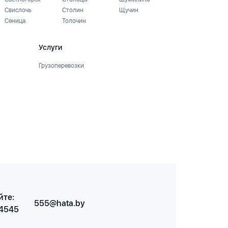
Свислочь
Столин
Щучин
Сеница
Толочин
Услуги
Грузоперевозки
йте:
555@hata.by
 4545