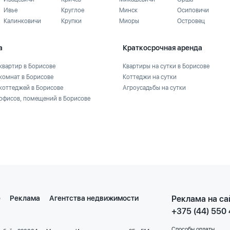
Ивье
Круглое
Минск
Осиповичи
Калинковичи
Крупки
Миоры
Островец
а
Краткосрочная аренда
квартир в Борисове
Квартиры на сутки в Борисове
комнат в Борисове
Коттеджи на сутки
коттеджей в Борисове
Агроусадьбы на сутки
офисов, помещений в Борисове
е
Реклама
Агентства недвижимости
Реклама на са
+375 (44) 550
Способы оплаты