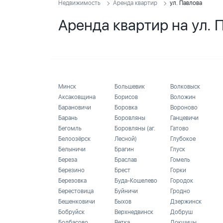
Недвижимость
Аренда квартир
ул. Павлова
Аренда квартир на ул. 
Минск
Большевик
Волковыск
Аксаковщина
Борисов
Воложин
Барановичи
Боровка
Вороново
Барань
Боровляны
Ганцевичи
Бегомль
Боровляны (аг.
Гатово
Белоозёрск
Лесной)
Глубокое
Белыничи
Брагин
Глуск
Береза
Браслав
Гомель
Березино
Брест
Горки
Березовка
Буда-Кошелево
Городок
Берестовица
Буйничи
Гродно
Бешенковичи
Быхов
Дзержинск
Бобруйск
Верхнедвинск
Добруш
Болбасово
Ветка
Докшицы