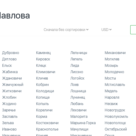
Павлова
Сначала без сортировки
USD
Дубровно
Каменец
Лельчицы
Михановичи
Дятлово
Кировск
Лепель
Могилев
Ельск
Клецк
Лида
Мозырь
Жабинка
Климовичи
Лиозно
Молодечно
Ждановичи
Кличев
Логойск
Мосты
Жемчужный
Кобрин
Лоев
Мстиславль
Житковичи
Колодищи
Лошница
Мядель
Жлобин
Копище
Лунинец
Наровля
Жодино
Копыль
Любань
Несвиж
Заречье
Кореличи
Ляховичи
Новогрудок
Заславль
Корма
Малорита
Новолукомль
Зельва
Костюковичи
Марьина Горка
Новополоцк
Иваново
Краснополье
Мачулищи
Октябрьский
Ивацевичи
Кричев
Микашевичи
Орша