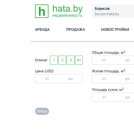
Борисов
borisov.hata.by
АРЕНДА
ПРОДАЖА
НОВОСТРОЙКИ
2
Общая площадь, м
:
Комнат:
1
2
3
4+
2
Цена (USD):
Жилая площадь, м
:
2
Площадь кухни, м
:
Улица