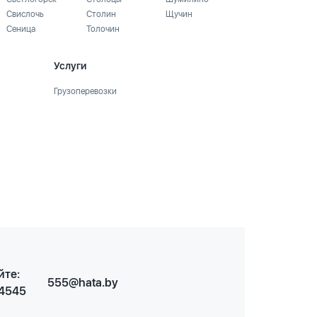
Свислочь
Столин
Щучин
Сеница
Толочин
Услуги
Грузоперевозки
йте:
555@hata.by
 4545