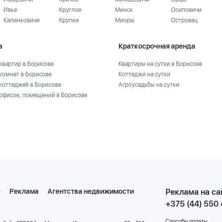
Ивье
Круглое
Минск
Осиповичи
Калинковичи
Крупки
Миоры
Островец
а
Краткосрочная аренда
квартир в Борисове
Квартиры на сутки в Борисове
комнат в Борисове
Коттеджи на сутки
коттеджей в Борисове
Агроусадьбы на сутки
офисов, помещений в Борисове
е
Реклама
Агентства недвижимости
Реклама на са
+375 (44) 550
Способы оплаты