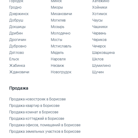
Городок
Минск
Хатежино
Гродно
Миоры
Хойники
Дзержинск
Михановичи
Хотимск
Добруш
Могилев
Чаусы
Докшицы
Мозырь
Чашники
Дрибин
Молодечно
Червень
Дрогичин
Мосты
Чериков
Дубровно
Мстиславль
Чечерск
Дятлово
Мядель
Шарковщина
Ельск
Наровля
Шклов
Жабинка
Несвиж
Шумилино
Ждановичи
Новогрудок
Щучин
Продажа
Продажа новостроек в Борисове
Продажа квартир в Борисове
Продажа комнат в Борисове
Продажа коттеджей в Борисове
Продажа офисов, помещений в Борисове
Продажа земельных участков в Борисове