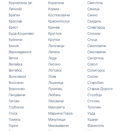
Боровляны (аг.
Кореличи
Свислочь
Лесной)
Корма
Сеница
Брагин
Костюковичи
Сенно
Браслав
Краснополье
Скидель
Брест
Кричев
Славгород
Буда-Кошелево
Круглое
Слоним
Буйничи
Крупки
Слуцк
Быхов
Лельчицы
Смиловичи
Верхнедвинск
Лепель
Смолевичи
Ветка
Лида
Сморгонь
Вилейка
Лиозно
Сокол
Витебск
Логойск
Солигорск
Волковыск
Лоев
Сосны
Воложин
Лошница
Старобин
Вороново
Лунинец
Старые Дороги
Ганцевичи
Любань
Столбцы
Гатово
Ляховичи
Столин
Глубокое
Малорита
Толочин
Глуск
Марьина Горка
Узда
Гомель
Мачулищи
Ушачи
Горки
Микашевичи
Фаниполь