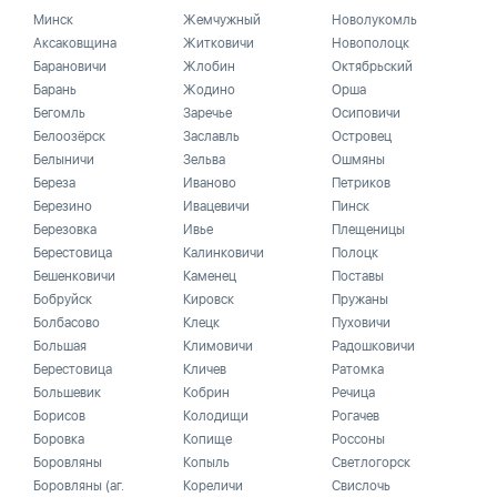
Минск
Жемчужный
Новолукомль
Аксаковщина
Житковичи
Новополоцк
Барановичи
Жлобин
Октябрьский
Барань
Жодино
Орша
Бегомль
Заречье
Осиповичи
Белоозёрск
Заславль
Островец
Белыничи
Зельва
Ошмяны
Береза
Иваново
Петриков
Березино
Ивацевичи
Пинск
Березовка
Ивье
Плещеницы
Берестовица
Калинковичи
Полоцк
Бешенковичи
Каменец
Поставы
Бобруйск
Кировск
Пружаны
Болбасово
Клецк
Пуховичи
Большая
Климовичи
Радошковичи
Берестовица
Кличев
Ратомка
Большевик
Кобрин
Речица
Борисов
Колодищи
Рогачев
Боровка
Копище
Россоны
Боровляны
Копыль
Светлогорск
Боровляны (аг.
Кореличи
Свислочь