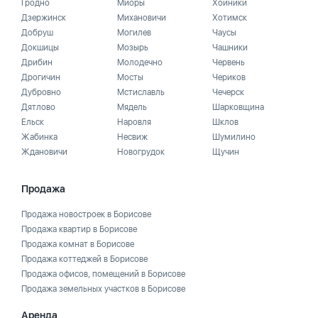
Гродно
Миоры
Хойники
Дзержинск
Михановичи
Хотимск
Добруш
Могилев
Чаусы
Докшицы
Мозырь
Чашники
Дрибин
Молодечно
Червень
Дрогичин
Мосты
Чериков
Дубровно
Мстиславль
Чечерск
Дятлово
Мядель
Шарковщина
Ельск
Наровля
Шклов
Жабинка
Несвиж
Шумилино
Ждановичи
Новогрудок
Щучин
Продажа
Продажа новостроек в Борисове
Продажа квартир в Борисове
Продажа комнат в Борисове
Продажа коттеджей в Борисове
Продажа офисов, помещений в Борисове
Продажа земельных участков в Борисове
Аренда