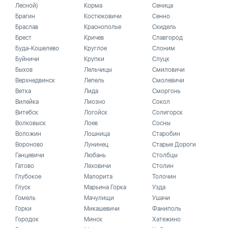
Лесной)
Корма
Сеница
Брагин
Костюковичи
Сенно
Браслав
Краснополье
Скидель
Брест
Кричев
Славгород
Буда-Кошелево
Круглое
Слоним
Буйничи
Крупки
Слуцк
Быхов
Лельчицы
Смиловичи
Верхнедвинск
Лепель
Смолевичи
Ветка
Лида
Сморгонь
Вилейка
Лиозно
Сокол
Витебск
Логойск
Солигорск
Волковыск
Лоев
Сосны
Воложин
Лошница
Старобин
Вороново
Лунинец
Старые Дороги
Ганцевичи
Любань
Столбцы
Гатово
Ляховичи
Столин
Глубокое
Малорита
Толочин
Глуск
Марьина Горка
Узда
Гомель
Мачулищи
Ушачи
Горки
Микашевичи
Фаниполь
Городок
Минск
Хатежино