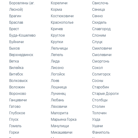
Боровляны (аг.
Кореличи
Свислочь
Лесной)
Корма
Сеница
Брагин
Костюковичи
Сенно
Браслав
Краснополье
Скидель
Брест
Кричев
Славгород
Буда-Кошелево
Круглое
Слоним
Буйничи
Крупки
Слуцк
Быхов
Лельчицы
Смиловичи
Верхнедвинск
Лепель
Смолевичи
Ветка
Лида
Сморгонь
Вилейка
Лиозно
Сокол
Витебск
Логойск
Солигорск
Волковыск
Лоев
Сосны
Воложин
Лошница
Старобин
Вороново
Лунинец
Старые Дороги
Ганцевичи
Любань
Столбцы
Гатово
Ляховичи
Столин
Глубокое
Малорита
Толочин
Глуск
Марьина Горка
Узда
Гомель
Мачулищи
Ушачи
Горки
Микашевичи
Фаниполь