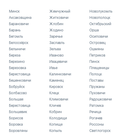
Минск
Жемчужный
Новолукомль
Аксаковщина
Житковичи
Новополоцк
Барановичи
Жлобин
Октябрьский
Барань
Жодино
Орша
Бегомль
Заречье
Осиповичи
Белоозёрск
Заславль
Островец
Белыничи
Зельва
Ошмяны
Береза
Иваново
Петриков
Березино
Ивацевичи
Пинск
Березовка
Ивье
Плещеницы
Берестовица
Калинковичи
Полоцк
Бешенковичи
Каменец
Поставы
Бобруйск
Кировск
Пружаны
Болбасово
Клецк
Пуховичи
Большая
Климовичи
Радошковичи
Берестовица
Кличев
Ратомка
Большевик
Кобрин
Речица
Борисов
Колодищи
Рогачев
Боровка
Копище
Россоны
Боровляны
Копыль
Светлогорск