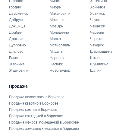
Городок
Минск
Хатежино
Гродно
Миоры
Хойники
Дзержинск
Михановичи
Хотимск
Добруш
Могилев
Чаусы
Докшицы
Мозырь
Чашники
Дрибин
Молодечно
Червень
Дрогичин
Мосты
Чериков
Дубровно
Мстиславль
Чечерск
Дятлово
Мядель
Шарковщина
Ельск
Наровля
Шклов
Жабинка
Несвиж
Шумилино
Ждановичи
Новогрудок
Щучин
Продажа
Продажа новостроек в Борисове
Продажа квартир в Борисове
Продажа комнат в Борисове
Продажа коттеджей в Борисове
Продажа офисов, помещений в Борисове
Продажа земельных участков в Борисове