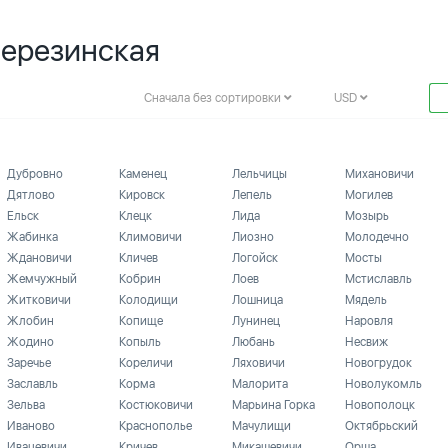
Березинская
Сначала без сортировки
USD
Дубровно
Каменец
Лельчицы
Михановичи
Дятлово
Кировск
Лепель
Могилев
Ельск
Клецк
Лида
Мозырь
Жабинка
Климовичи
Лиозно
Молодечно
Ждановичи
Кличев
Логойск
Мосты
Жемчужный
Кобрин
Лоев
Мстиславль
Житковичи
Колодищи
Лошница
Мядель
Жлобин
Копище
Лунинец
Наровля
Жодино
Копыль
Любань
Несвиж
Заречье
Кореличи
Ляховичи
Новогрудок
Заславль
Корма
Малорита
Новолукомль
Зельва
Костюковичи
Марьина Горка
Новополоцк
Иваново
Краснополье
Мачулищи
Октябрьский
Ивацевичи
Кричев
Микашевичи
Орша