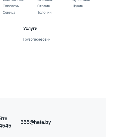
Свислочь
Столин
Щучин
Сеница
Толочин
Услуги
Грузоперевозки
йте:
555@hata.by
 4545