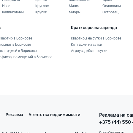
Ивье
Круглое
Минск
Осиповичи
Калинковичи
Крупки
Миоры
Островец
а
Краткосрочная аренда
квартир в Борисове
Квартиры на сутки в Борисове
комнат в Борисове
Коттеджи на сутки
коттеджей в Борисове
Агроусадьбы на сутки
офисов, помещений в Борисове
е
Реклама
Агентства недвижимости
Реклама на са
+375 (44) 550
Способы оплаты