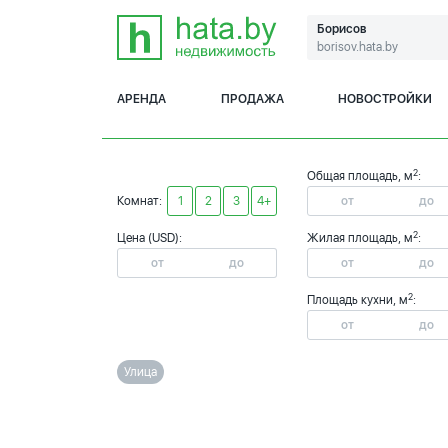
Борисов
borisov.hata.by
АРЕНДА
ПРОДАЖА
НОВОСТРОЙКИ
2
Общая площадь, м
:
Комнат:
1
2
3
4+
2
Цена (USD):
Жилая площадь, м
:
2
Площадь кухни, м
:
Улица