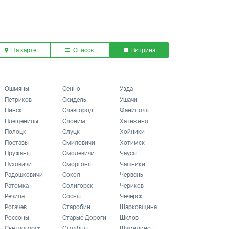
На карте
Список
Витрина
Ошмяны
Сенно
Узда
Петриков
Скидель
Ушачи
Пинск
Славгород
Фаниполь
Плещеницы
Слоним
Хатежино
Полоцк
Слуцк
Хойники
Поставы
Смиловичи
Хотимск
Пружаны
Смолевичи
Чаусы
Пуховичи
Сморгонь
Чашники
Радошковичи
Сокол
Червень
Ратомка
Солигорск
Чериков
Речица
Сосны
Чечерск
Рогачев
Старобин
Шарковщина
Россоны
Старые Дороги
Шклов
Светлогорск
Столбцы
Шумилино