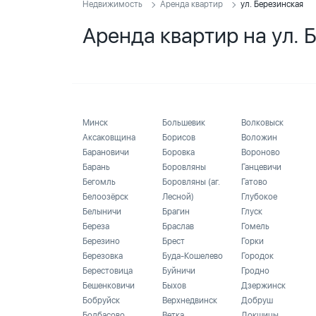
Недвижимость
Аренда квартир
ул. Березинская
Аренда квартир на ул. 
Минск
Большевик
Волковыск
Аксаковщина
Борисов
Воложин
Барановичи
Боровка
Вороново
Барань
Боровляны
Ганцевичи
Бегомль
Боровляны (аг.
Гатово
Белоозёрск
Лесной)
Глубокое
Белыничи
Брагин
Глуск
Береза
Браслав
Гомель
Березино
Брест
Горки
Березовка
Буда-Кошелево
Городок
Берестовица
Буйничи
Гродно
Бешенковичи
Быхов
Дзержинск
Бобруйск
Верхнедвинск
Добруш
Болбасово
Ветка
Докшицы