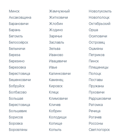
Минск
Жемчужный
Новолукомль
Аксаковщина
Житковичи
Новополоцк
Барановичи
Жлобин
Октябрьский
Барань
Жодино
Орша
Бегомль
Заречье
Осиповичи
Белоозёрск
Заславль
Островец
Белыничи
Зельва
Ошмяны
Береза
Иваново
Петриков
Березино
Ивацевичи
Пинск
Березовка
Ивье
Плещеницы
Берестовица
Калинковичи
Полоцк
Бешенковичи
Каменец
Поставы
Бобруйск
Кировск
Пружаны
Болбасово
Клецк
Пуховичи
Большая
Климовичи
Радошковичи
Берестовица
Кличев
Ратомка
Большевик
Кобрин
Речица
Борисов
Колодищи
Рогачев
Боровка
Копище
Россоны
Боровляны
Копыль
Светлогорск