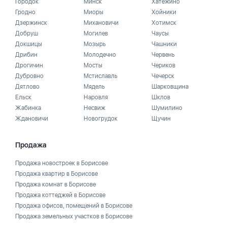
Городок
Минск
Хатежино
Гродно
Миоры
Хойники
Дзержинск
Михановичи
Хотимск
Добруш
Могилев
Чаусы
Докшицы
Мозырь
Чашники
Дрибин
Молодечно
Червень
Дрогичин
Мосты
Чериков
Дубровно
Мстиславль
Чечерск
Дятлово
Мядель
Шарковщина
Ельск
Наровля
Шклов
Жабинка
Несвиж
Шумилино
Ждановичи
Новогрудок
Щучин
Продажа
Продажа новостроек в Борисове
Продажа квартир в Борисове
Продажа комнат в Борисове
Продажа коттеджей в Борисове
Продажа офисов, помещений в Борисове
Продажа земельных участков в Борисове