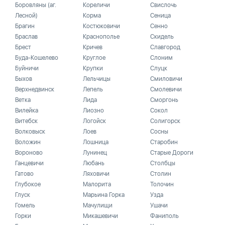
Боровляны (аг.
Кореличи
Свислочь
Лесной)
Корма
Сеница
Брагин
Костюковичи
Сенно
Браслав
Краснополье
Скидель
Брест
Кричев
Славгород
Буда-Кошелево
Круглое
Слоним
Буйничи
Крупки
Слуцк
Быхов
Лельчицы
Смиловичи
Верхнедвинск
Лепель
Смолевичи
Ветка
Лида
Сморгонь
Вилейка
Лиозно
Сокол
Витебск
Логойск
Солигорск
Волковыск
Лоев
Сосны
Воложин
Лошница
Старобин
Вороново
Лунинец
Старые Дороги
Ганцевичи
Любань
Столбцы
Гатово
Ляховичи
Столин
Глубокое
Малорита
Толочин
Глуск
Марьина Горка
Узда
Гомель
Мачулищи
Ушачи
Горки
Микашевичи
Фаниполь