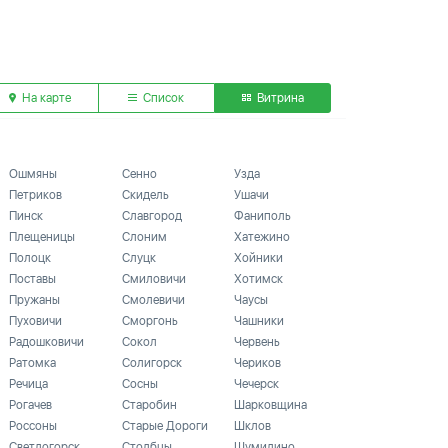
На карте
Список
Витрина
Ошмяны
Сенно
Узда
Петриков
Скидель
Ушачи
Пинск
Славгород
Фаниполь
Плещеницы
Слоним
Хатежино
Полоцк
Слуцк
Хойники
Поставы
Смиловичи
Хотимск
Пружаны
Смолевичи
Чаусы
Пуховичи
Сморгонь
Чашники
Радошковичи
Сокол
Червень
Ратомка
Солигорск
Чериков
Речица
Сосны
Чечерск
Рогачев
Старобин
Шарковщина
Россоны
Старые Дороги
Шклов
Светлогорск
Столбцы
Шумилино