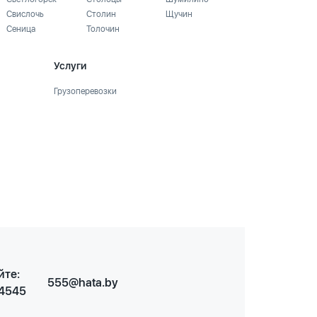
Свислочь
Столин
Щучин
Сеница
Толочин
Услуги
Грузоперевозки
йте:
555@hata.by
 4545