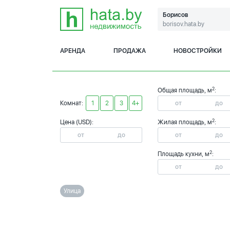
Борисов
borisov.hata.by
АРЕНДА
ПРОДАЖА
НОВОСТРОЙКИ
2
Общая площадь, м
:
Комнат:
1
2
3
4+
2
Цена (USD):
Жилая площадь, м
:
2
Площадь кухни, м
:
Улица