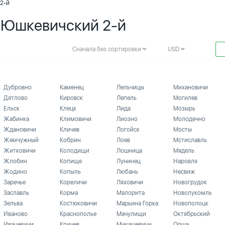
 2-й
. Юшкевичский 2-й
Сначала без сортировки
USD
Дубровно
Каменец
Лельчицы
Михановичи
Дятлово
Кировск
Лепель
Могилев
Ельск
Клецк
Лида
Мозырь
Жабинка
Климовичи
Лиозно
Молодечно
Ждановичи
Кличев
Логойск
Мосты
Жемчужный
Кобрин
Лоев
Мстиславль
Житковичи
Колодищи
Лошница
Мядель
Жлобин
Копище
Лунинец
Наровля
Жодино
Копыль
Любань
Несвиж
Заречье
Кореличи
Ляховичи
Новогрудок
Заславль
Корма
Малорита
Новолукомль
Зельва
Костюковичи
Марьина Горка
Новополоцк
Иваново
Краснополье
Мачулищи
Октябрьский
Ивацевичи
Кричев
Микашевичи
Орша