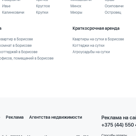
Ивье
Круглое
Минск
Осиповичи
Калинковичи
Крупки
Миоры
Островец
а
Краткосрочная аренда
квартир в Борисове
Квартиры на сутки в Борисове
комнат в Борисове
Коттеджи на сутки
коттеджей в Борисове
Агроусадьбы на сутки
офисов, помещений в Борисове
е
Реклама
Агентства недвижимости
Реклама на са
+375 (44) 550
Способы оплаты