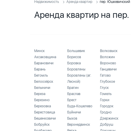
Недвижимость
Аренда квартир
пер. Юшкевичский
Аренда квартир на пер
Минск
Большевик
Волковыск
Аксаковщина
Борисов
Воложин
Барановичи
Боровка
Вороново
Барань
Боровляны
Ганцевичи
Бегомль
Боровляны (аг.
Гатово
Белоозёрск
Лесной)
Глубокое
Белыничи
Брагин
Глуск
Береза
Браслав
Гомель
Березино
Брест
Горки
Березовка
Буда-Кошелево
Городок
Берестовица
Буйничи
Гродно
Бешенковичи
Быхов
Дзержинск
Бобруйск
Верхнедвинск
Добруш
Болбасово
Ветка
Докшицы