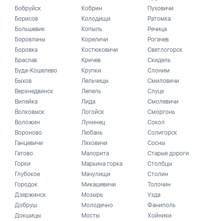
Бобруйск
Кобрин
Пуховичи
Борисов
Колодищи
Ратомка
Большевик
Копыль
Речица
Боровляны
Кореличи
Рогачев
Боровка
Костюковичи
Светлогорск
Браслав
Кричев
Скидель
Буда-Кошелево
Крупки
Слоним
Быхов
Лельчицы
Смиловичи
Верхнедвинск
Лепель
Слуцк
Вилейка
Лида
Смолевичи
Волковыск
Логойск
Сморгонь
Воложин
Лунинец
Сокол
Вороново
Любань
Солигорск
Ганцевичи
Ляховичи
Сосны
Гатово
Малорита
Старые дороги
Горки
Марьина горка
Столбцы
Глубокое
Мачулищи
Столин
Городок
Микашевичи
Толочин
Дзержинск
Мозырь
Узда
Добруш
Молодечно
Фаниполь
Докшицы
Мосты
Хойники