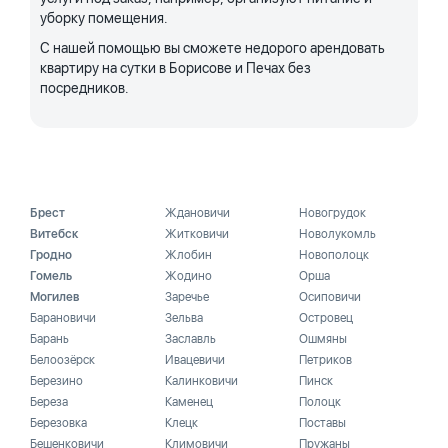
уборку помещения.
С нашей помощью вы сможете недорого арендовать
квартиру на сутки в Борисове и Печах без
посредников.
Брест
Ждановичи
Новогрудок
Витебск
Житковичи
Новолукомль
Гродно
Жлобин
Новополоцк
Гомель
Жодино
Орша
Могилев
Заречье
Осиповичи
Барановичи
Зельва
Островец
Барань
Заславль
Ошмяны
Белоозёрск
Ивацевичи
Петриков
Березино
Калинковичи
Пинск
Береза
Каменец
Полоцк
Березовка
Клецк
Поставы
Бешенковичи
Климовичи
Пружаны