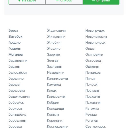
На карте
Список
Витрина
Брест
Ждановичи
Новогрудок
Витебск
Житковичи
Новолукомль
Гродно
Жлобин
Новополоцк
Гомель
Жодино
Орша
Могилев
Заречье
Осиповичи
Барановичи
Зельва
Островец
Барань
Заславль
Ошмяны
Белоозёрск
Ивацевичи
Петриков
Березино
Калинковичи
Пинск
Береза
Каменец
Полоцк
Березовка
Клецк
Поставы
Бешенковичи
Климовичи
Пружаны
Бобруйск
Кобрин
Пуховичи
Борисов
Колодищи
Ратомка
Большевик
Копыль
Речица
Боровляны
Кореличи
Рогачев
Боровка
Костюковичи
Светлогорск