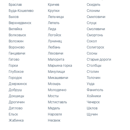
Браслав
Кричев
Скидель
Буда-Кошелево
Крупки
Слоним
Быхов
Лельчицы
Смиловичи
Верхнедвинск
Лепель
Слуцк
Вилейка
Лида
Смолевичи
Волковыск
Логойск
Сморгонь
Воложин
Лунинец
Сокол
Вороново
Любань
Солигорск
Ганцевичи
Ляховичи
Сосны
Гатово
Малорита
Старые дороги
Горки
Марьина горка
Столбцы
Глубокое
Мачулищи
Столин
Городок
Микашевичи
Толочин
Дзержинск
Мозырь
Узда
Добруш
Молодечно
Фаниполь
Докшицы
Мосты
Хойники
Дрогичин
Мстиставль
Чечерск
Дятлово
Мядель
Шклов
Ельск
Наровля
Щучин
Жабинка
Несвиж