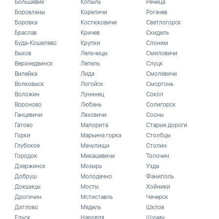
Большевик
Копыль
Речица
Боровляны
Кореличи
Рогачев
Боровка
Костюковичи
Светлогорск
Браслав
Кричев
Скидель
Буда-Кошелево
Крупки
Слоним
Быхов
Лельчицы
Смиловичи
Верхнедвинск
Лепель
Слуцк
Вилейка
Лида
Смолевичи
Волковыск
Логойск
Сморгонь
Воложин
Лунинец
Сокол
Вороново
Любань
Солигорск
Ганцевичи
Ляховичи
Сосны
Гатово
Малорита
Старые дороги
Горки
Марьина горка
Столбцы
Глубокое
Мачулищи
Столин
Городок
Микашевичи
Толочин
Дзержинск
Мозырь
Узда
Добруш
Молодечно
Фаниполь
Докшицы
Мосты
Хойники
Дрогичин
Мстиставль
Чечерск
Дятлово
Мядель
Шклов
Ельск
Наровля
Щучин