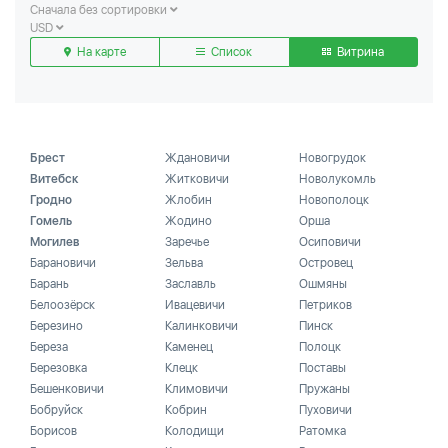
Сначала без сортировки
USD
На карте
Список
Витрина
Брест
Ждановичи
Новогрудок
Витебск
Житковичи
Новолукомль
Гродно
Жлобин
Новополоцк
Гомель
Жодино
Орша
Могилев
Заречье
Осиповичи
Барановичи
Зельва
Островец
Барань
Заславль
Ошмяны
Белоозёрск
Ивацевичи
Петриков
Березино
Калинковичи
Пинск
Береза
Каменец
Полоцк
Березовка
Клецк
Поставы
Бешенковичи
Климовичи
Пружаны
Бобруйск
Кобрин
Пуховичи
Борисов
Колодищи
Ратомка