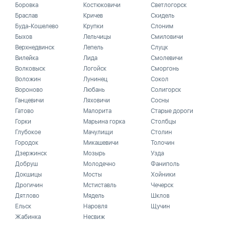
Боровка
Костюковичи
Светлогорск
Браслав
Кричев
Скидель
Буда-Кошелево
Крупки
Слоним
Быхов
Лельчицы
Смиловичи
Верхнедвинск
Лепель
Слуцк
Вилейка
Лида
Смолевичи
Волковыск
Логойск
Сморгонь
Воложин
Лунинец
Сокол
Вороново
Любань
Солигорск
Ганцевичи
Ляховичи
Сосны
Гатово
Малорита
Старые дороги
Горки
Марьина горка
Столбцы
Глубокое
Мачулищи
Столин
Городок
Микашевичи
Толочин
Дзержинск
Мозырь
Узда
Добруш
Молодечно
Фаниполь
Докшицы
Мосты
Хойники
Дрогичин
Мстиставль
Чечерск
Дятлово
Мядель
Шклов
Ельск
Наровля
Щучин
Жабинка
Несвиж