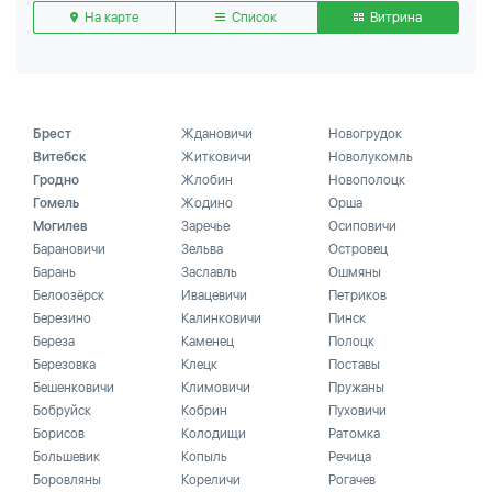
На карте
Список
Витрина
Брест
Ждановичи
Новогрудок
Витебск
Житковичи
Новолукомль
Гродно
Жлобин
Новополоцк
Гомель
Жодино
Орша
Могилев
Заречье
Осиповичи
Барановичи
Зельва
Островец
Барань
Заславль
Ошмяны
Белоозёрск
Ивацевичи
Петриков
Березино
Калинковичи
Пинск
Береза
Каменец
Полоцк
Березовка
Клецк
Поставы
Бешенковичи
Климовичи
Пружаны
Бобруйск
Кобрин
Пуховичи
Борисов
Колодищи
Ратомка
Большевик
Копыль
Речица
Боровляны
Кореличи
Рогачев