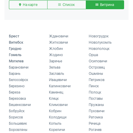
На карте
Список
Витрина
Брест
Ждановичи
Новогрудок
Витебск
Житковичи
Новолукомль
Гродно
Жлобин
Новополоцк
Гомель
Жодино
Орша
Могилев
Заречье
Осиповичи
Барановичи
Зельва
Островец
Барань
Заславль
Ошмяны
Белоозёрск
Ивацевичи
Петриков
Березино
Калинковичи
Пинск
Береза
Каменец
Полоцк
Березовка
Клецк
Поставы
Бешенковичи
Климовичи
Пружаны
Бобруйск
Кобрин
Пуховичи
Борисов
Колодищи
Ратомка
Большевик
Копыль
Речица
Боровляны
Кореличи
Рогачев