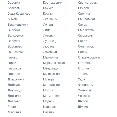
Боровка
Костюковичи
Светлогорск
Браслав
Кричев
Скидель
Буда-Кошелево
Крупки
Слоним
Быхов
Лельчицы
Смиловичи
Верхнедвинск
Лепель
Слуцк
Вилейка
Лида
Смолевичи
Волковыск
Логойск
Сморгонь
Воложин
Лунинец
Сокол
Вороново
Любань
Солигорск
Ганцевичи
Ляховичи
Сосны
Гатово
Малорита
Старые дороги
Горки
Марьина горка
Столбцы
Глубокое
Мачулищи
Столин
Городок
Микашевичи
Толочин
Дзержинск
Мозырь
Узда
Добруш
Молодечно
Фаниполь
Докшицы
Мосты
Хойники
Дрогичин
Мстиставль
Чечерск
Дятлово
Мядель
Шклов
Ельск
Наровля
Щучин
Жабинка
Несвиж