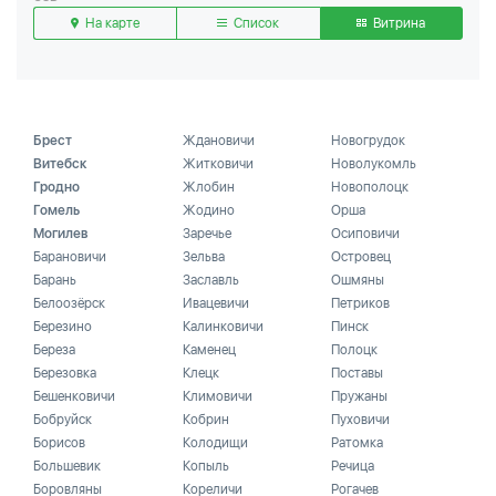
На карте
Список
Витрина
Брест
Ждановичи
Новогрудок
Витебск
Житковичи
Новолукомль
Гродно
Жлобин
Новополоцк
Гомель
Жодино
Орша
Могилев
Заречье
Осиповичи
Барановичи
Зельва
Островец
Барань
Заславль
Ошмяны
Белоозёрск
Ивацевичи
Петриков
Березино
Калинковичи
Пинск
Береза
Каменец
Полоцк
Березовка
Клецк
Поставы
Бешенковичи
Климовичи
Пружаны
Бобруйск
Кобрин
Пуховичи
Борисов
Колодищи
Ратомка
Большевик
Копыль
Речица
Боровляны
Кореличи
Рогачев