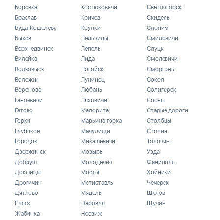
Боровка
Костюковичи
Светлогорск
Браслав
Кричев
Скидель
Буда-Кошелево
Крупки
Слоним
Быхов
Лельчицы
Смиловичи
Верхнедвинск
Лепель
Слуцк
Вилейка
Лида
Смолевичи
Волковыск
Логойск
Сморгонь
Воложин
Лунинец
Сокол
Вороново
Любань
Солигорск
Ганцевичи
Ляховичи
Сосны
Гатово
Малорита
Старые дороги
Горки
Марьина горка
Столбцы
Глубокое
Мачулищи
Столин
Городок
Микашевичи
Толочин
Дзержинск
Мозырь
Узда
Добруш
Молодечно
Фаниполь
Докшицы
Мосты
Хойники
Дрогичин
Мстиставль
Чечерск
Дятлово
Мядель
Шклов
Ельск
Наровля
Щучин
Жабинка
Несвиж