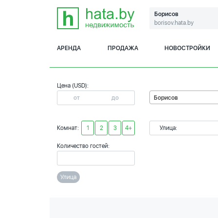
Борисов
borisov.hata.by
АРЕНДА
ПРОДАЖА
НОВОСТРОЙКИ
Цена (USD):
Борисов
Комнат:
1
2
3
4+
Улица:
Количество гостей:
Улица