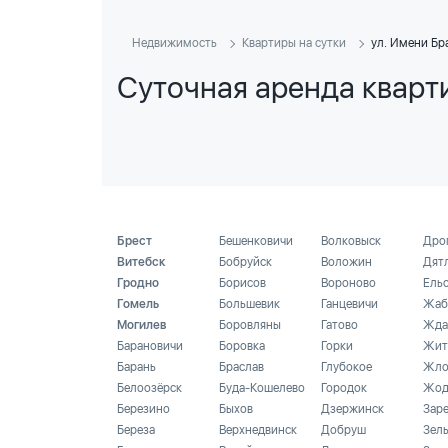
Недвижимость
Квартиры на сутки
ул. Имени Бр
Суточная аренда кварт
Брест
Бешенковичи
Волковыск
Дро
Витебск
Бобруйск
Воложин
Дят
Гродно
Борисов
Вороново
Ель
Гомель
Большевик
Ганцевичи
Жаб
Могилев
Боровляны
Гатово
Жда
Барановичи
Боровка
Горки
Жит
Барань
Браслав
Глубокое
Жло
Белоозёрск
Буда-Кошелево
Городок
Жод
Березино
Быхов
Дзержинск
Зар
Береза
Верхнедвинск
Добруш
Зел