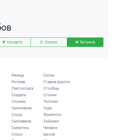
бов
На карте
Список
Витрина
Речица
Сосны
Рогачев
Старые дороги
Светлогорск
Столбцы
Скидель
Столин
Слоним
Толочин
Смиловичи
Узда
Слуцк
Фаниполь
Смолевичи
Хойники
Сморгонь
Чечерск
Сокол
Шклов