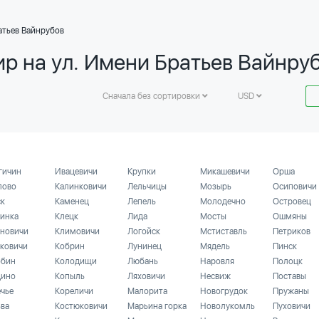
атьев Вайнрубов
ир на ул. Имени Братьев Вайнру
Сначала без сортировки
USD
гичин
Ивацевичи
Крупки
Микашевичи
Орша
лово
Калинковичи
Лельчицы
Мозырь
Осиповичи
ск
Каменец
Лепель
Молодечно
Островец
инка
Клецк
Лида
Мосты
Ошмяны
новичи
Климовичи
Логойск
Мстиставль
Петриков
ковичи
Кобрин
Лунинец
Мядель
Пинск
бин
Колодищи
Любань
Наровля
Полоцк
ино
Копыль
Ляховичи
Несвиж
Поставы
ечье
Кореличи
Малорита
Новогрудок
Пружаны
ьва
Костюковичи
Марьина горка
Новолукомль
Пуховичи