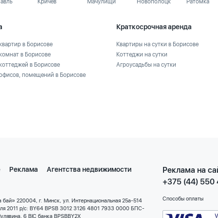
лавль
Кричев
Мачулищи
Новополоцк
Ратомка
а
Краткосрочная аренда
квартир в Борисове
Квартиры на сутки в Борисове
комнат в Борисове
Коттеджи на сутки
коттеджей в Борисове
Агроусадьбы на сутки
офисов, помещений в Борисове
е
Реклама
Агентства недвижимости
Реклама на са
+375 (44) 550
Способы оплаты
 бай» 220004, г. Минск, ул. Интернациональная 25а-514
еля 2011 р/с: BY64 BPSB 3012 3126 4801 7933 0000 БПС-
улявина, 6 BIC банка BPSBBY2X