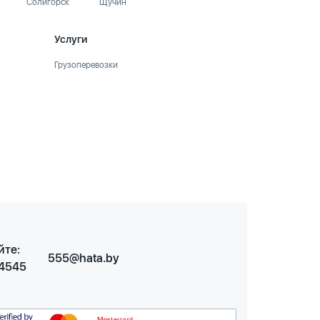
Солигорск
Щучин
Услуги
Грузоперевозки
йте:
555@hata.by
 4545