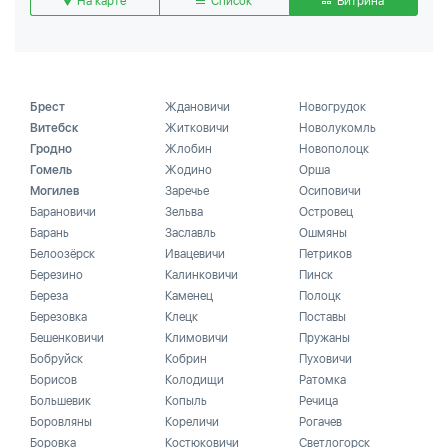
На карте
Список
Витрина
Брест
Ждановичи
Новогрудок
Витебск
Житковичи
Новолукомль
Гродно
Жлобин
Новополоцк
Гомель
Жодино
Орша
Могилев
Заречье
Осиповичи
Барановичи
Зельва
Островец
Барань
Заславль
Ошмяны
Белоозёрск
Ивацевичи
Петриков
Березино
Калинковичи
Пинск
Береза
Каменец
Полоцк
Березовка
Клецк
Поставы
Бешенковичи
Климовичи
Пружаны
Бобруйск
Кобрин
Пуховичи
Борисов
Колодищи
Ратомка
Большевик
Копыль
Речица
Боровляны
Кореличи
Рогачев
Боровка
Костюковичи
Светлогорск