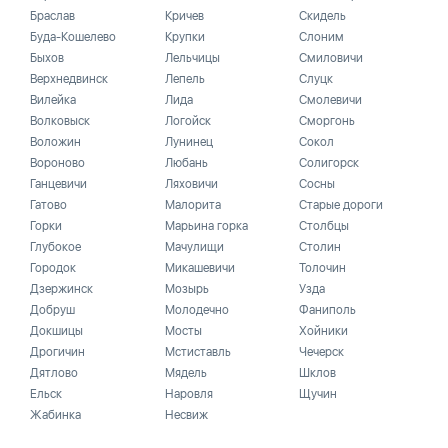
Браслав
Кричев
Скидель
Буда-Кошелево
Крупки
Слоним
Быхов
Лельчицы
Смиловичи
Верхнедвинск
Лепель
Слуцк
Вилейка
Лида
Смолевичи
Волковыск
Логойск
Сморгонь
Воложин
Лунинец
Сокол
Вороново
Любань
Солигорск
Ганцевичи
Ляховичи
Сосны
Гатово
Малорита
Старые дороги
Горки
Марьина горка
Столбцы
Глубокое
Мачулищи
Столин
Городок
Микашевичи
Толочин
Дзержинск
Мозырь
Узда
Добруш
Молодечно
Фаниполь
Докшицы
Мосты
Хойники
Дрогичин
Мстиставль
Чечерск
Дятлово
Мядель
Шклов
Ельск
Наровля
Щучин
Жабинка
Несвиж