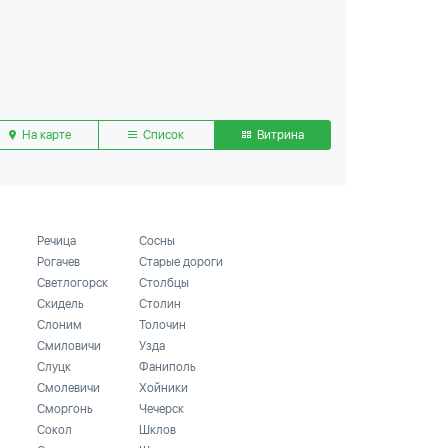
На карте
Список
Витрина
Речица
Сосны
Рогачев
Старые дороги
Светлогорск
Столбцы
Скидель
Столин
Слоним
Толочин
Смиловичи
Узда
Слуцк
Фаниполь
Смолевичи
Хойники
Сморгонь
Чечерск
Сокол
Шклов