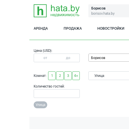
Борисов
borisov.hata.by
АРЕНДА
ПРОДАЖА
НОВОСТРОЙКИ
Цена (USD):
Борисов
Комнат:
1
2
3
4+
Улица:
Количество гостей:
Улица