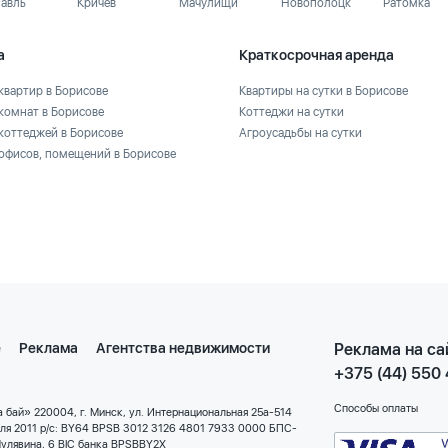
лавль
Кричев
Мачулищи
Новополоцк
Ратомка
а
Краткосрочная аренда
квартир в Борисове
Квартиры на сутки в Борисове
комнат в Борисове
Коттеджи на сутки
коттеджей в Борисове
Агроусадьбы на сутки
офисов, помещений в Борисове
е
Реклама
Агентства недвижимости
Реклама на са
+375 (44) 550
Способы оплаты
 бай» 220004, г. Минск, ул. Интернациональная 25а-514
еля 2011 р/с: BY64 BPSB 3012 3126 4801 7933 0000 БПС-
улявина, 6 BIC банка BPSBBY2X