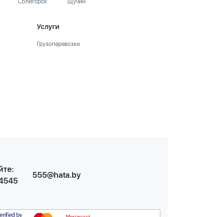
Солигорск
Щучин
Услуги
Грузоперевозки
йте:
555@hata.by
 4545