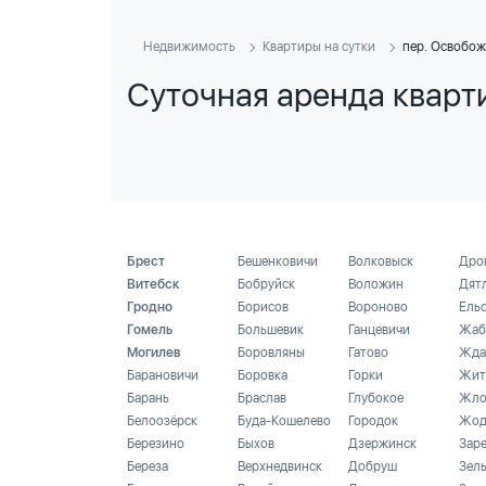
Недвижимость
Квартиры на сутки
пер. Освобо
Суточная аренда кварт
Брест
Бешенковичи
Волковыск
Дро
Витебск
Бобруйск
Воложин
Дят
Гродно
Борисов
Вороново
Ель
Гомель
Большевик
Ганцевичи
Жаб
Могилев
Боровляны
Гатово
Жда
Барановичи
Боровка
Горки
Жит
Барань
Браслав
Глубокое
Жло
Белоозёрск
Буда-Кошелево
Городок
Жод
Березино
Быхов
Дзержинск
Зар
Береза
Верхнедвинск
Добруш
Зел