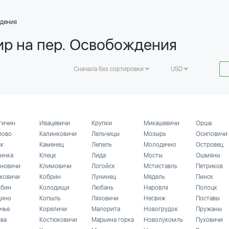
ждения
ир на пер. Освобождения
Сначала без сортировки
USD
гичин
Ивацевичи
Крупки
Микашевичи
Орша
лово
Калинковичи
Лельчицы
Мозырь
Осиповичи
ск
Каменец
Лепель
Молодечно
Островец
инка
Клецк
Лида
Мосты
Ошмяны
новичи
Климовичи
Логойск
Мстиставль
Петриков
ковичи
Кобрин
Лунинец
Мядель
Пинск
бин
Колодищи
Любань
Наровля
Полоцк
ино
Копыль
Ляховичи
Несвиж
Поставы
ечье
Кореличи
Малорита
Новогрудок
Пружаны
ьва
Костюковичи
Марьина горка
Новолукомль
Пуховичи