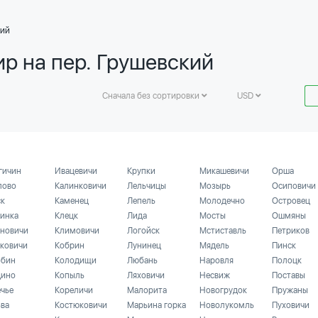
кий
ир на пер. Грушевский
Сначала без сортировки
USD
гичин
Ивацевичи
Крупки
Микашевичи
Орша
лово
Калинковичи
Лельчицы
Мозырь
Осиповичи
ск
Каменец
Лепель
Молодечно
Островец
инка
Клецк
Лида
Мосты
Ошмяны
новичи
Климовичи
Логойск
Мстиставль
Петриков
ковичи
Кобрин
Лунинец
Мядель
Пинск
бин
Колодищи
Любань
Наровля
Полоцк
ино
Копыль
Ляховичи
Несвиж
Поставы
ечье
Кореличи
Малорита
Новогрудок
Пружаны
ьва
Костюковичи
Марьина горка
Новолукомль
Пуховичи