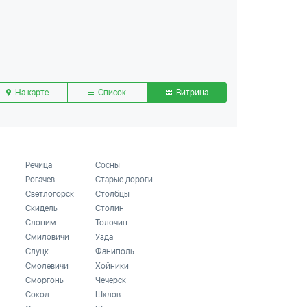
На карте
Список
Витрина
Речица
Сосны
Рогачев
Старые дороги
Светлогорск
Столбцы
Скидель
Столин
Слоним
Толочин
Смиловичи
Узда
Слуцк
Фаниполь
Смолевичи
Хойники
Сморгонь
Чечерск
Сокол
Шклов