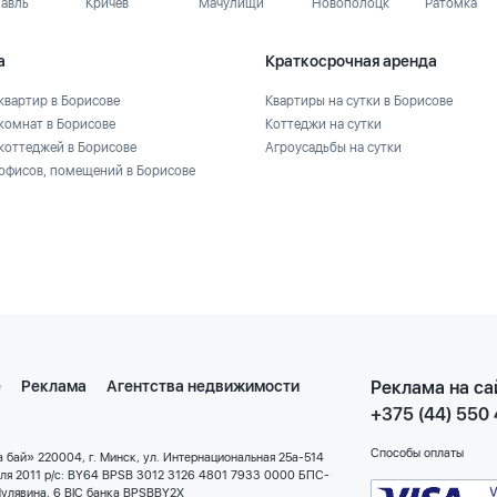
лавль
Кричев
Мачулищи
Новополоцк
Ратомка
а
Краткосрочная аренда
квартир в Борисове
Квартиры на сутки в Борисове
комнат в Борисове
Коттеджи на сутки
коттеджей в Борисове
Агроусадьбы на сутки
офисов, помещений в Борисове
е
Реклама
Агентства недвижимости
Реклама на са
+375 (44) 550
Способы оплаты
 бай» 220004, г. Минск, ул. Интернациональная 25а-514
еля 2011 р/с: BY64 BPSB 3012 3126 4801 7933 0000 БПС-
улявина, 6 BIC банка BPSBBY2X