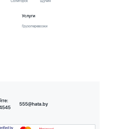
Солигорск
Щучин
Услуги
Грузоперевозки
йте:
555@hata.by
 4545