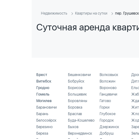
Недвижимость
Квартиры на сутки
пер. Грушевс
Суточная аренда кварт
Брест
Бешенковичи
Волковыск
Дро
Витебск
Бобруйск
Воложин
Дят
Гродно
Борисов
Вороново
Ель
Гомель
Большевик
Ганцевичи
Жаб
Могилев
Боровляны
Гатово
Жда
Барановичи
Боровка
Горки
Жит
Барань
Браслав
Глубокое
Жло
Белоозёрск
Буда-Кошелево
Городок
Жод
Березино
Быхов
Дзержинск
Зар
Береза
Верхнедвинск
Добруш
Зел