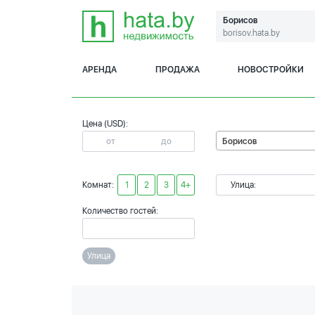
Борисов
borisov.hata.by
АРЕНДА
ПРОДАЖА
НОВОСТРОЙКИ
Цена (USD):
Борисов
Комнат:
1
2
3
4+
Улица:
Количество гостей:
Улица