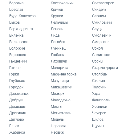
Боровка
Костюковичи
Светлогорск
Браслав
Кричев
Скидель
Буда-Кошелево
Крупки
Слоним
Быхов
Лельчицы
Смиловичи
Верхнедвинск
Лепель
Слуцк
Вилейка
Лида
Смолевичи
Волковыск
Логойск
Сморгонь
Воложин
Лунинец
Сокол
Вороново
Любань
Солигорск
Ганцевичи
Ляховичи
Сосны
Гатово
Малорита
Старые дороги
Горки
Марьина горка
Столбцы
Глубокое
Мачулищи
Столин
Городок
Микашевичи
Толочин
Дзержинск
Мозырь
Узда
Добруш
Молодечно
Фаниполь
Докшицы
Мосты
Хойники
Дрогичин
Мстиставль
Чечерск
Дятлово
Мядель
Шклов
Ельск
Наровля
Щучин
Жабинка
Несвиж