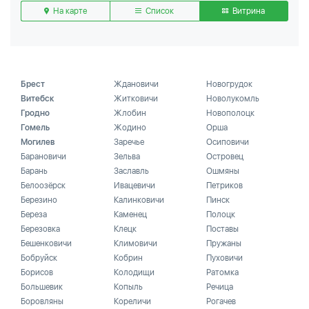
На карте
Список
Витрина
Брест
Ждановичи
Новогрудок
Витебск
Житковичи
Новолукомль
Гродно
Жлобин
Новополоцк
Гомель
Жодино
Орша
Могилев
Заречье
Осиповичи
Барановичи
Зельва
Островец
Барань
Заславль
Ошмяны
Белоозёрск
Ивацевичи
Петриков
Березино
Калинковичи
Пинск
Береза
Каменец
Полоцк
Березовка
Клецк
Поставы
Бешенковичи
Климовичи
Пружаны
Бобруйск
Кобрин
Пуховичи
Борисов
Колодищи
Ратомка
Большевик
Копыль
Речица
Боровляны
Кореличи
Рогачев