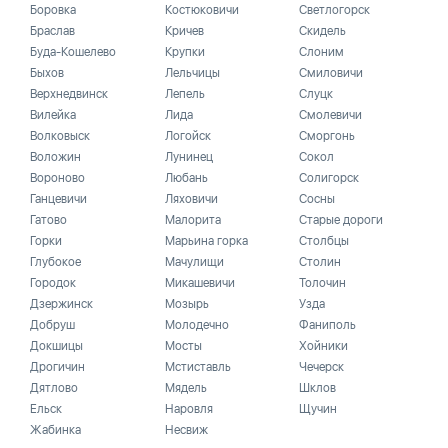
Боровка
Костюковичи
Светлогорск
Браслав
Кричев
Скидель
Буда-Кошелево
Крупки
Слоним
Быхов
Лельчицы
Смиловичи
Верхнедвинск
Лепель
Слуцк
Вилейка
Лида
Смолевичи
Волковыск
Логойск
Сморгонь
Воложин
Лунинец
Сокол
Вороново
Любань
Солигорск
Ганцевичи
Ляховичи
Сосны
Гатово
Малорита
Старые дороги
Горки
Марьина горка
Столбцы
Глубокое
Мачулищи
Столин
Городок
Микашевичи
Толочин
Дзержинск
Мозырь
Узда
Добруш
Молодечно
Фаниполь
Докшицы
Мосты
Хойники
Дрогичин
Мстиставль
Чечерск
Дятлово
Мядель
Шклов
Ельск
Наровля
Щучин
Жабинка
Несвиж