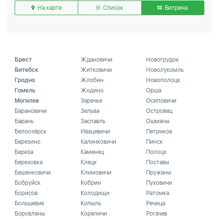
На карте
Список
Витрина
Брест
Ждановичи
Новогрудок
Витебск
Житковичи
Новолукомль
Гродно
Жлобин
Новополоцк
Гомель
Жодино
Орша
Могилев
Заречье
Осиповичи
Барановичи
Зельва
Островец
Барань
Заславль
Ошмяны
Белоозёрск
Ивацевичи
Петриков
Березино
Калинковичи
Пинск
Береза
Каменец
Полоцк
Березовка
Клецк
Поставы
Бешенковичи
Климовичи
Пружаны
Бобруйск
Кобрин
Пуховичи
Борисов
Колодищи
Ратомка
Большевик
Копыль
Речица
Боровляны
Кореличи
Рогачев