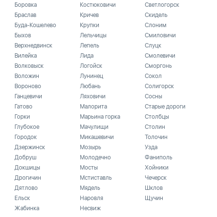
Боровка
Костюковичи
Светлогорск
Браслав
Кричев
Скидель
Буда-Кошелево
Крупки
Слоним
Быхов
Лельчицы
Смиловичи
Верхнедвинск
Лепель
Слуцк
Вилейка
Лида
Смолевичи
Волковыск
Логойск
Сморгонь
Воложин
Лунинец
Сокол
Вороново
Любань
Солигорск
Ганцевичи
Ляховичи
Сосны
Гатово
Малорита
Старые дороги
Горки
Марьина горка
Столбцы
Глубокое
Мачулищи
Столин
Городок
Микашевичи
Толочин
Дзержинск
Мозырь
Узда
Добруш
Молодечно
Фаниполь
Докшицы
Мосты
Хойники
Дрогичин
Мстиставль
Чечерск
Дятлово
Мядель
Шклов
Ельск
Наровля
Щучин
Жабинка
Несвиж