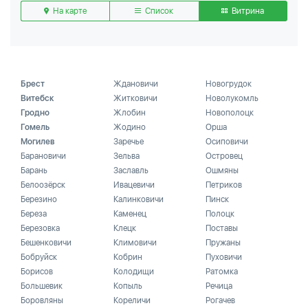
На карте
Список
Витрина
Брест
Ждановичи
Новогрудок
Витебск
Житковичи
Новолукомль
Гродно
Жлобин
Новополоцк
Гомель
Жодино
Орша
Могилев
Заречье
Осиповичи
Барановичи
Зельва
Островец
Барань
Заславль
Ошмяны
Белоозёрск
Ивацевичи
Петриков
Березино
Калинковичи
Пинск
Береза
Каменец
Полоцк
Березовка
Клецк
Поставы
Бешенковичи
Климовичи
Пружаны
Бобруйск
Кобрин
Пуховичи
Борисов
Колодищи
Ратомка
Большевик
Копыль
Речица
Боровляны
Кореличи
Рогачев