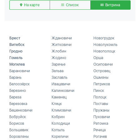
На карте
Список
Витрина
Брест
Ждановичи
Новогрудок
Витебск
Житковичи
Новолукомль
Гродно
Жлобин
Новополоцк
Гомель
Жодино
Орша
Могилев
Заречье
Осиповичи
Барановичи
Зельва
Островец
Барань
Заславль
Ошмяны
Белоозёрск
Ивацевичи
Петриков
Березино
Калинковичи
Пинск
Береза
Каменец
Полоцк
Березовка
Клецк
Поставы
Бешенковичи
Климовичи
Пружаны
Бобруйск
Кобрин
Пуховичи
Борисов
Колодищи
Ратомка
Большевик
Копыль
Речица
Боровляны
Кореличи
Рогачев