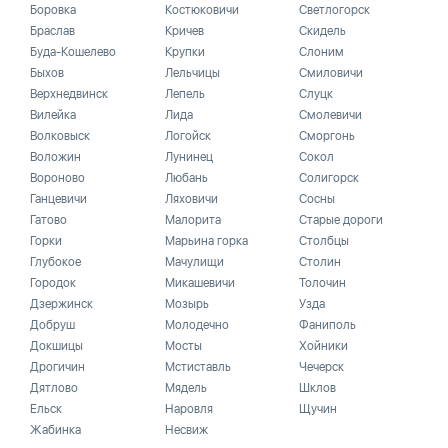
Боровка
Костюковичи
Светлогорск
Браслав
Кричев
Скидель
Буда-Кошелево
Крупки
Слоним
Быхов
Лельчицы
Смиловичи
Верхнедвинск
Лепель
Слуцк
Вилейка
Лида
Смолевичи
Волковыск
Логойск
Сморгонь
Воложин
Лунинец
Сокол
Вороново
Любань
Солигорск
Ганцевичи
Ляховичи
Сосны
Гатово
Малорита
Старые дороги
Горки
Марьина горка
Столбцы
Глубокое
Мачулищи
Столин
Городок
Микашевичи
Толочин
Дзержинск
Мозырь
Узда
Добруш
Молодечно
Фаниполь
Докшицы
Мосты
Хойники
Дрогичин
Мстиставль
Чечерск
Дятлово
Мядель
Шклов
Ельск
Наровля
Щучин
Жабинка
Несвиж