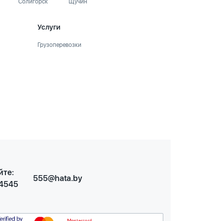
Солигорск
Щучин
Услуги
Грузоперевозки
йте:
555@hata.by
 4545