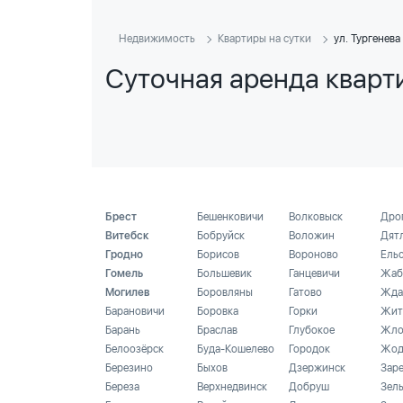
Недвижимость
Квартиры на сутки
ул. Тургенева
Суточная аренда кварти
Брест
Бешенковичи
Волковыск
Дро
Витебск
Бобруйск
Воложин
Дят
Гродно
Борисов
Вороново
Ель
Гомель
Большевик
Ганцевичи
Жаб
Могилев
Боровляны
Гатово
Жда
Барановичи
Боровка
Горки
Жит
Барань
Браслав
Глубокое
Жло
Белоозёрск
Буда-Кошелево
Городок
Жод
Березино
Быхов
Дзержинск
Зар
Береза
Верхнедвинск
Добруш
Зел