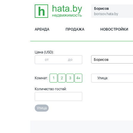
Борисов
borisov.hata.by
АРЕНДА
ПРОДАЖА
НОВОСТРОЙКИ
Цена (USD):
Борисов
Комнат:
1
2
3
4+
Улица:
Количество гостей:
Улица