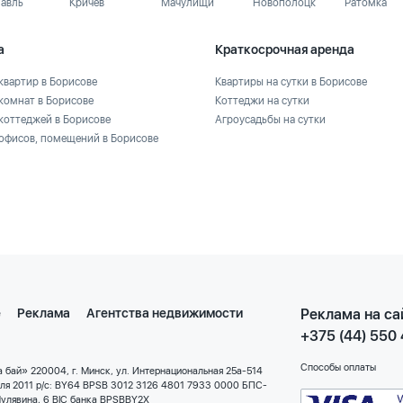
лавль
Кричев
Мачулищи
Новополоцк
Ратомка
а
Краткосрочная аренда
квартир в Борисове
Квартиры на сутки в Борисове
комнат в Борисове
Коттеджи на сутки
коттеджей в Борисове
Агроусадьбы на сутки
офисов, помещений в Борисове
е
Реклама
Агентства недвижимости
Реклама на са
+375 (44) 550
Способы оплаты
 бай» 220004, г. Минск, ул. Интернациональная 25а-514
еля 2011 р/с: BY64 BPSB 3012 3126 4801 7933 0000 БПС-
улявина, 6 BIC банка BPSBBY2X