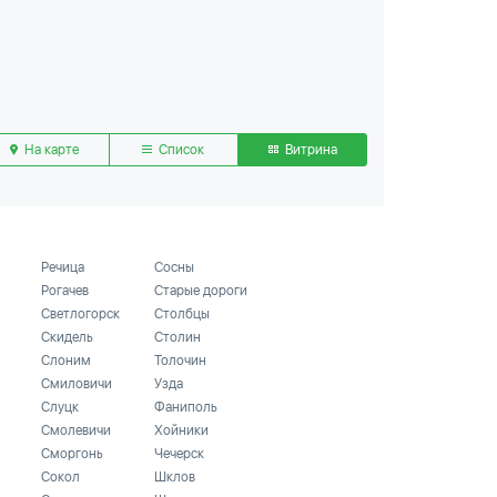
На карте
Список
Витрина
Речица
Сосны
Рогачев
Старые дороги
Светлогорск
Столбцы
Скидель
Столин
Слоним
Толочин
Смиловичи
Узда
Слуцк
Фаниполь
Смолевичи
Хойники
Сморгонь
Чечерск
Сокол
Шклов