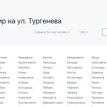
р на ул. Тургенева
Сначала без сортировки
USD
гичин
Ивацевичи
Крупки
Микашевичи
Орша
лово
Калинковичи
Лельчицы
Мозырь
Осиповичи
ск
Каменец
Лепель
Молодечно
Островец
инка
Клецк
Лида
Мосты
Ошмяны
новичи
Климовичи
Логойск
Мстиставль
Петриков
ковичи
Кобрин
Лунинец
Мядель
Пинск
бин
Колодищи
Любань
Наровля
Полоцк
ино
Копыль
Ляховичи
Несвиж
Поставы
ечье
Кореличи
Малорита
Новогрудок
Пружаны
ьва
Костюковичи
Марьина горка
Новолукомль
Пуховичи