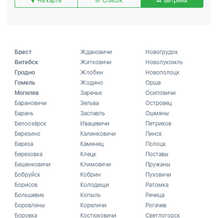
На карте
Список
Витрина
Брест
Ждановичи
Новогрудок
Витебск
Житковичи
Новолукомль
Гродно
Жлобин
Новополоцк
Гомель
Жодино
Орша
Могилев
Заречье
Осиповичи
Барановичи
Зельва
Островец
Барань
Заславль
Ошмяны
Белоозёрск
Ивацевичи
Петриков
Березино
Калинковичи
Пинск
Береза
Каменец
Полоцк
Березовка
Клецк
Поставы
Бешенковичи
Климовичи
Пружаны
Бобруйск
Кобрин
Пуховичи
Борисов
Колодищи
Ратомка
Большевик
Копыль
Речица
Боровляны
Кореличи
Рогачев
Боровка
Костюковичи
Светлогорск