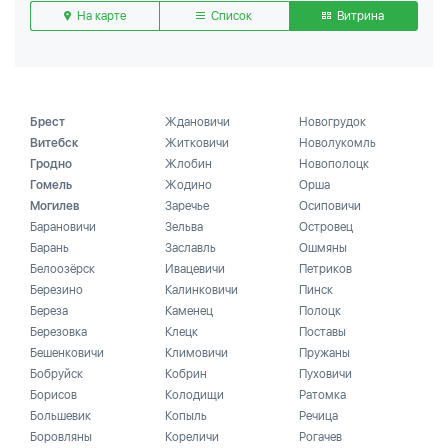
На карте
Список
Витрина
Брест
Ждановичи
Новогрудок
Витебск
Житковичи
Новолукомль
Гродно
Жлобин
Новополоцк
Гомель
Жодино
Орша
Могилев
Заречье
Осиповичи
Барановичи
Зельва
Островец
Барань
Заславль
Ошмяны
Белоозёрск
Ивацевичи
Петриков
Березино
Калинковичи
Пинск
Береза
Каменец
Полоцк
Березовка
Клецк
Поставы
Бешенковичи
Климовичи
Пружаны
Бобруйск
Кобрин
Пуховичи
Борисов
Колодищи
Ратомка
Большевик
Копыль
Речица
Боровляны
Кореличи
Рогачев