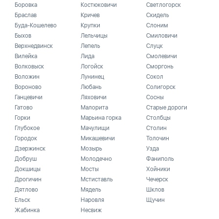
Боровка
Костюковичи
Светлогорск
Браслав
Кричев
Скидель
Буда-Кошелево
Крупки
Слоним
Быхов
Лельчицы
Смиловичи
Верхнедвинск
Лепель
Слуцк
Вилейка
Лида
Смолевичи
Волковыск
Логойск
Сморгонь
Воложин
Лунинец
Сокол
Вороново
Любань
Солигорск
Ганцевичи
Ляховичи
Сосны
Гатово
Малорита
Старые дороги
Горки
Марьина горка
Столбцы
Глубокое
Мачулищи
Столин
Городок
Микашевичи
Толочин
Дзержинск
Мозырь
Узда
Добруш
Молодечно
Фаниполь
Докшицы
Мосты
Хойники
Дрогичин
Мстиставль
Чечерск
Дятлово
Мядель
Шклов
Ельск
Наровля
Щучин
Жабинка
Несвиж