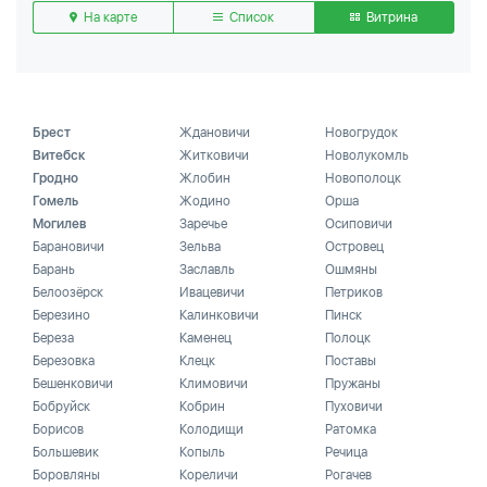
На карте
Список
Витрина
Брест
Ждановичи
Новогрудок
Витебск
Житковичи
Новолукомль
Гродно
Жлобин
Новополоцк
Гомель
Жодино
Орша
Могилев
Заречье
Осиповичи
Барановичи
Зельва
Островец
Барань
Заславль
Ошмяны
Белоозёрск
Ивацевичи
Петриков
Березино
Калинковичи
Пинск
Береза
Каменец
Полоцк
Березовка
Клецк
Поставы
Бешенковичи
Климовичи
Пружаны
Бобруйск
Кобрин
Пуховичи
Борисов
Колодищи
Ратомка
Большевик
Копыль
Речица
Боровляны
Кореличи
Рогачев