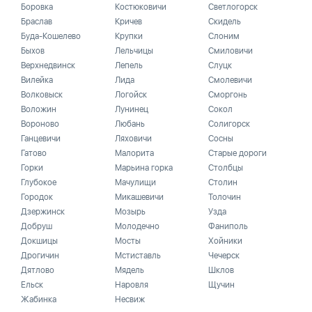
Боровка
Костюковичи
Светлогорск
Браслав
Кричев
Скидель
Буда-Кошелево
Крупки
Слоним
Быхов
Лельчицы
Смиловичи
Верхнедвинск
Лепель
Слуцк
Вилейка
Лида
Смолевичи
Волковыск
Логойск
Сморгонь
Воложин
Лунинец
Сокол
Вороново
Любань
Солигорск
Ганцевичи
Ляховичи
Сосны
Гатово
Малорита
Старые дороги
Горки
Марьина горка
Столбцы
Глубокое
Мачулищи
Столин
Городок
Микашевичи
Толочин
Дзержинск
Мозырь
Узда
Добруш
Молодечно
Фаниполь
Докшицы
Мосты
Хойники
Дрогичин
Мстиставль
Чечерск
Дятлово
Мядель
Шклов
Ельск
Наровля
Щучин
Жабинка
Несвиж